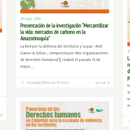
28 mayo, 2026
Presentación de la investigación “Mercantilizar
la vida: mercados de carbono en la
Amazorinoquía”
La Red por la defensa del territorio y la paz –Red
1
Llanos & Selva–, compuesta por diez organizaciones
L
de derechos humanos[1], realizó el pasado 12 de
r
mayo, …
d
p
Actualidad
,
Defensa del Territorio
Leer más
E
a
i
n