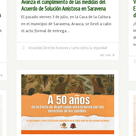
Avanza el cumplimiento de las medidas del
V
Acuerdo de Solución Amistosa en Saravena
E
n
d
El pasado viernes 3 de julio, en la Casa de la Cultura
¿
en el municipio de Saravena, Arauca, se llevó a cabo
a,
i
el acto formal de entrega …
n
d
n
Actualidad
,
Derechos humanos y Lucha contra la impunidad
Leer más