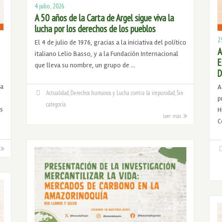
4 julio, 2026
A 50 años de la Carta de Argel sigue viva la
lucha por los derechos de los pueblos
2
El 4 de julio de 1976, gracias a la iniciativa del político
A
italiano Lelio Basso, y a la Fundación Internacional
E
que lleva su nombre, un grupo de …
D
ra
A
Actualidad
,
Derechos humanos y Lucha contra la impunidad
,
Sin
p
categoría
s
H
Leer más
C