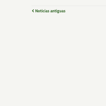
Noticias antiguas
www.humanidadvigente.net
Calle 19 #3-10 - Edificio Barichara, Torre B, Oficina 140
Telefax 6014791166
hvcj@humanidadvigente.net prensa@humanidadvigente.