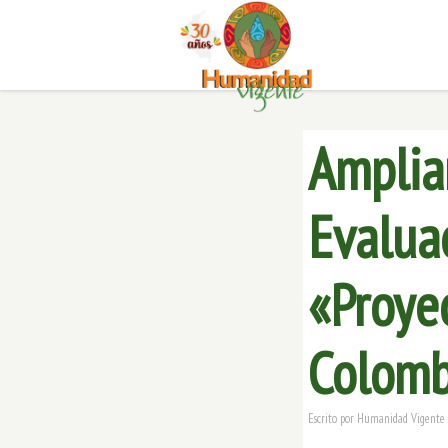
Amplia
Evalua
«Proye
Colomb
Escrito por
Humanidad Vigente