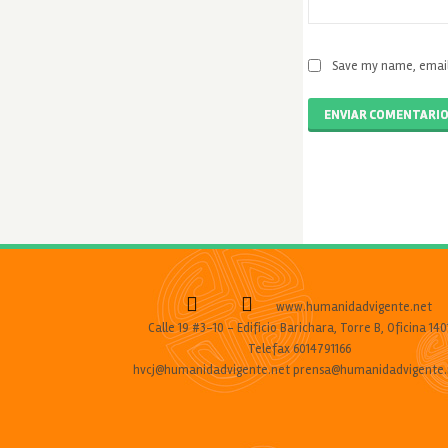
Save my name, email,
ENVIAR COMENTARI
www.humanidadvigente.net
Calle 19 #3-10 - Edificio Barichara, Torre B, Oficina 140
Telefax 6014791166
hvcj@humanidadvigente.net prensa@humanidadvigente.