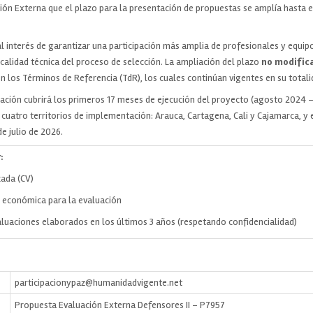
ión Externa que el plazo para la presentación de propuestas se amplía hasta 
l interés de garantizar una participación más amplia de profesionales y equip
 calidad técnica del proceso de selección. La ampliación del plazo
no modific
n los Términos de Referencia (TdR), los cuales continúan vigentes en su totali
uación cubrirá los primeros 17 meses de ejecución del proyecto (agosto 2024 –
cuatro territorios de implementación: Arauca, Cartagena, Cali y Cajamarca, y
de julio de 2026.
:
zada (CV)
 económica para la evaluación
luaciones elaborados en los últimos 3 años (respetando confidencialidad)
participacionypaz@humanidadvigente.net
Propuesta Evaluación Externa Defensores II – P7957