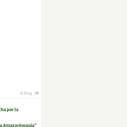
al Blog
cha por la
 la Amazorinoquía”