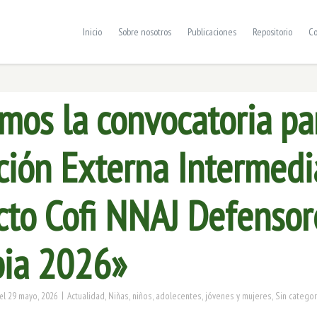
Inicio
Sobre nosotros
Publicaciones
Repositorio
Co
mos la convocatoria pa
ción Externa Intermedi
cto Cofi NNAJ Defensore
ia 2026»
|
29 mayo, 2026
Actualidad
,
Niñas, niños, adolecentes, jóvenes y mujeres
,
Sin categor
el