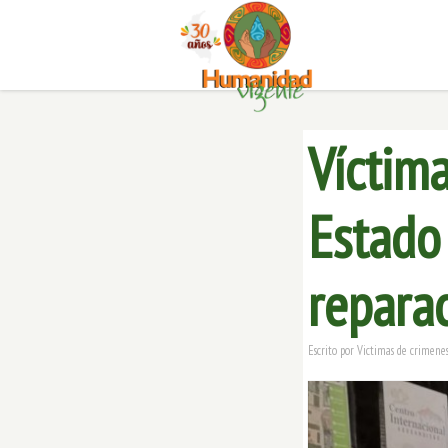
Víctima
Estado
reparac
Escrito por
Victimas de crimenes