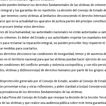
cación pueden limitarse los derechos fundamentales de las víctimas de crímenes
ón integral y las garantías de no repetición. La decisión del Consejo de Estado
 que tenemos como víctimas al limitarlos desconociendo el derecho internaci
rse que en la actualidad los aparatos de justicia parten del principio constituc
se procure limitar estos derechos.
es de lesa humanidad, las autoridades nacionales no están autorizadas a cambi
os crímenes. Es deber del Estado y sus autoridades respetar los mandatos int
es para reclamar la reparación integral, no pueden prescribir. Hoy requieren e
nar medidas para coartarlos.
tos derechos desconoce las condiciones de inseguridad, temor y de ausencia de
s en el territorio nacional para que las víctimas puedan hacer ejercicio de su
en condiciones del conflicto armado y violencia sociopolítica, y con ello persi
iales, víctimas y defensores(as) de derechos humanos por parte de los grupos
desprotección generado por el Consejo de Estado, acuden al Consejo de Estad
les presentan estas y otras reflexiones, y piden claridad a los(as) Consejeros
 la prevalencia de los derechos fundamentales de las víctimas.
a Sala Plena del Consejo de Estado que revoque la decisión de la Sección Terce
 de las víctimas y que realice una audiencia pública sobre este tema garantiza