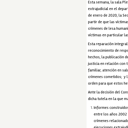
Esta semana, la sala Ple
extrajudicial en el depa
de enero de 2020, la Se
partir de que las víctim
crímenes de lesa humani
víctimas en particular l
Esta reparación integral
reconocimiento de respon
hechos, la publicación d
justicia en relación con
familiar, atención en sa
crímenes cometidos; y la
orden para que estos he
Ante la decisión del Co
dicha tutela en la que m
Informes construidos 
entre los años 2002 
crímenes relacionado
ejecuciones extrajud