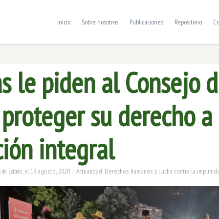
Inicio
Sobre nosotros
Publicaciones
Repositorio
Co
s le piden al Consejo 
 proteger su derecho a 
ión integral
|
19 agosto, 2020
Actualidad
,
Derechos humanos y Lucha contra la impunid
 de Estado .
el