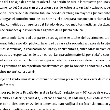
na del Consejo de Estado, resolverá una acción de tutela interpuesta por una v
rtamento del Casanare en protección a sus derechos a la verdad y la justicia, d
cción Tercera de este mismo tribunal decidió cambiar, sin mayores fundamentos
as tengan el conocimiento de los hechos, el plazo para que puedan reclamar la
dad cometidos por agentes del Estado, desconociendo los múltiples obstácul
as de crímenes que involucran a agentes de la fuerza pública.
 comprende: la verdad por parte de los agentes estatales de los crímenes, a t
sabilidad y perdón público; la verdad de cara a la sociedad a través de la dif
e las sentencias, la realización de libros y documentales, entre otras herramien
 todos los responsables de los hechos, la reparación material por el daño cau
lud, educación y todo lo necesario para tratar de resarcir ese daño material o
s garantías de no repetición consistentes en que la sociedad conozca la verda
chos no vuelvan a ocurrir.
nsejo de Estado, más de un centenar de víctimas presentaron una carta de resp
anifiestan:
por parte de la Fiscalía General de la Nación relacionan 4.901 casos de ejecuc
a 2008. Es decir, 1,9 cada día, 8,29 cada semana, 68 cada mes, 490 cada semes
s con 7 divisiones en 27 departamentos. Esto ratifica el carácter sistemático 
iciales cometidas por agentes estatales.