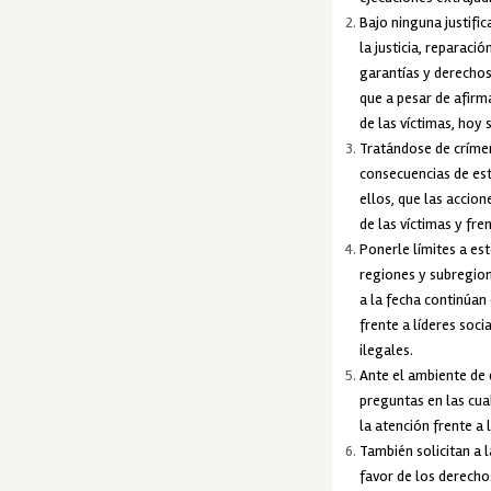
Bajo ninguna justifi
la justicia, reparaci
garantías y derechos
que a pesar de afirma
de las víctimas, hoy 
Tratándose de crímen
consecuencias de est
ellos, que las accion
de las víctimas y fre
Ponerle límites a es
regiones y subregione
a la fecha continúan 
frente a líderes soc
ilegales.
Ante el ambiente de 
preguntas en las cua
la atención frente a
También solicitan a l
favor de los derechos