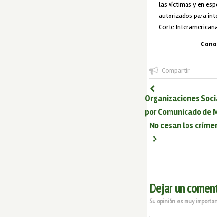
las víctimas y en es
autorizados para int
Corte Interamerican
Conoc
Compartir
Organizaciones Soci
por Comunicado de M
No cesan los críme
Dejar un coment
Su opinión es muy important