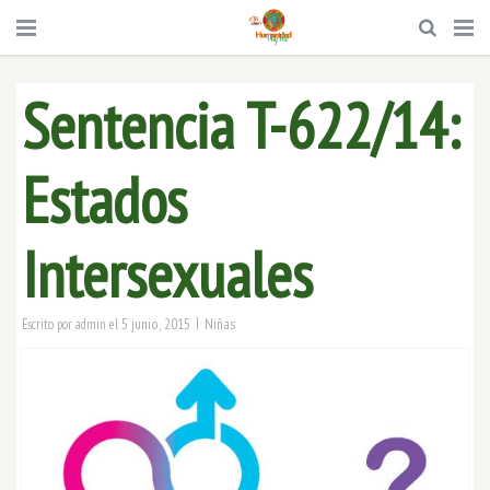
Sentencia T-622/14:
Estados
Intersexuales
|
5 junio, 2015
Niñas
Escrito por
admin
el