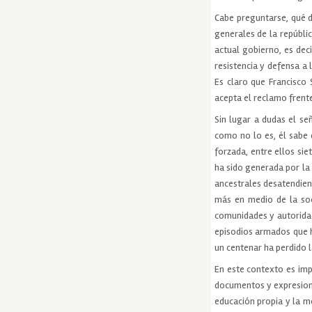
Cabe preguntarse, qué d
generales de la repúbli
actual gobierno, es dec
resistencia y defensa a 
Es claro que Francisco
acepta el reclamo frent
Sin lugar a dudas el se
como no lo es, él sabe 
forzada, entre ellos si
ha sido generada por la
ancestrales desatendiend
más en medio de la soc
comunidades y autoridad
episodios armados que h
un centenar ha perdido l
En este contexto es impo
documentos y expresiones
educación propia y la m