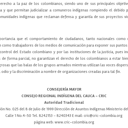
derecho a la paz de los colombianos, siendo uno de sus principales objetiv
a y que permitan judicializar a comuneros indígenas rompiendo el debido
 comunidades indígenas que reclaman defensa y garantía de sus proyectos vi
mportancia que el comportamiento de ciudadanos, tanto nacionales como r
 como trabajadores de los medios de comunicación para exponer sus puntos d
ontrol del Estado colombiano y por las instituciones de la justicia, pues i
 de forma parcial, no garantizan el derecho de los colombianos a estar bi
rosas que las balas de los grupos armados mientras utilizan las voces disper
 odio y la discriminación a nombre de organizaciones creadas para tal fin.
CONSEJERÍA MAYOR
CONSEJO REGIONAL INDÍGENA DEL CAUCA – CRIC
Autoridad Tradicional
ón No. 025 del 8 de Julio de 1999 Dirección de Asuntos Indígenas Ministerio del
Calle 1 No.4-50 Tel. 8242153 – 8240343 E mail: cric@cric-colombia.org
página web: www.cric­­–colombia.org