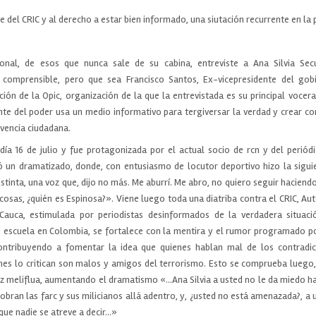
 del CRIC y al derecho a estar bien informado, una siutación recurrente en la
ional, de esos que nunca sale de su cabina, entreviste a Ana Silvia Se
 comprensible, pero que sea Francisco Santos, Ex-vicepresidente del gob
ción de la Opic, organización de la que la entrevistada es su principal vocer
nte del poder usa un medio informativo para tergiversar la verdad y crear c
ivencia ciudadana.
 día 16 de julio y fue protagonizada por el actual socio de rcn y del periód
ó un dramatizado, donde, con entusiasmo de locutor deportivo hizo la sigu
istinta, una voz que, dijo no más. Me aburrí. Me abro, no quiero seguir haciendo
sas, ¿quién es Espinosa?». Viene luego toda una diatriba contra el CRIC, Aut
Cauca, estimulada por periodistas desinformados de la verdadera situació
o escuela en Colombia, se fortalece con la mentira y el rumor programado p
ontribuyendo a fomentar la idea que quienes hablan mal de los contradi
enes lo critican son malos y amigos del terrorismo. Esto se comprueba luego,
z meliflua, aumentando el dramatismo «…Ana Silvia a usted no le da miedo ha
obran las farc y sus milicianos allá adentro, y, ¿usted no está amenazada?, a
que nadie se atreve a decir…»