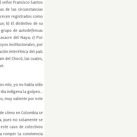
el señor Francisco Santos
s de las circunstancias
parecen registrados como
; b) El distintivo de su
o grupo de autodefensas
masacre del Naya; c) Por
oyos institucionales, por
ación interétnica del país
m del Chocó, las cuales,
ue.
os mío, yo no había oído
rdia indígena la golpeo…
to, muy valiente por este
lo de cómo en Colombia se
ca, pues no solamente se
este caso de colectivos
a romper la convivencia