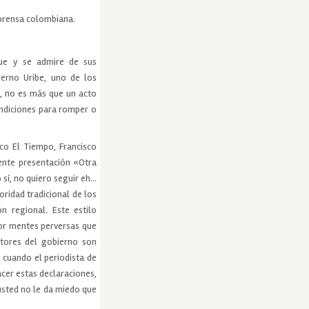
 prensa colombiana.
cue y se admire de sus
ierno Uribe, uno de los
a, no es más que un acto
ondiciones para romper o
ico El Tiempo, Francisco
iente presentación «Otra
 sí, no quiero seguir eh…
oridad tradicional de los
n regional. Este estilo
or mentes perversas que
ctores del gobierno son
 cuando el periodista de
cer estas declaraciones,
 usted no le da miedo que