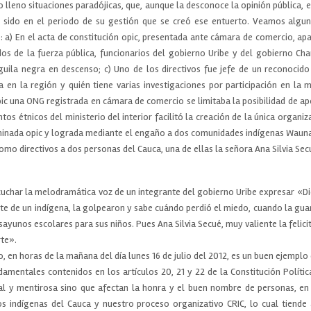
o lleno situaciones paradójicas, que, aunque la desconoce la opinión pública, 
r sido en el periodo de su gestión que se creó ese entuerto. Veamos alguna
: a) En el acta de constitución opic, presentada ante cámara de comercio, a
s de la fuerza pública, funcionarios del gobierno Uribe y del gobierno Chaux
uila negra en descenso; c) Uno de los directivos fue jefe de un reconocid
en la región y quién tiene varias investigaciones por participación en la 
ic una ONG registrada en cámara de comercio se limitaba la posibilidad de ap
ntos étnicos del ministerio del interior facilitó la creación de la única organiz
minada opic y lograda mediante el engaño a dos comunidades indígenas Wauna
mo directivos a dos personas del Cauca, una de ellas la señora Ana Silvia Sec
uchar la melodramática voz de un integrante del gobierno Uribe expresar «Di
rte de un indígena, la golpearon y sabe cuándo perdió el miedo, cuando la gua
sayunos escolares para sus niños. Pues Ana Silvia Secué, muy valiente la felici
te».
io, en horas de la mañana del día lunes 16 de julio del 2012, es un buen ejemp
damentales contenidos en los artículos 20, 21 y 22 de la Constitución Políti
al y mentirosa sino que afectan la honra y el buen nombre de personas, en 
s indígenas del Cauca y nuestro proceso organizativo CRIC, lo cual tiende 