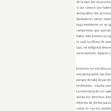
de la opic fue un proces
sí las conoce por habe
destacables del proceso
fundadores varios mando
hoja membrete es un ág
campesinas que operaba 
haber sido primero la op
lo cual la oficina de asu
(ojo, no indígena) deno
curiosamente, dejaron co
Entonces no extraña esc
una declaración tan fue
porque decidió llevar de
testimonio… mucha suer
La entrevista de rcn rad
violan los derechos fun
informa de forma parci
como lo son los pueblo