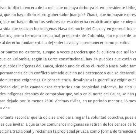
istinto dijo la vocera de la opic que no haya dicho ya el ex–presidente Uribe
ca, que no haya dicho el ex-gobernador Juan josé Chaux, que no hayan expres
ir, que no hayan dicho los señores de esa derecha recalcitrante que se niega
la vida que realizan los indígenas Nasa del norte del Cauca y en general los i
 Santos, primo hermano del actual presidente de Colombia, hace parte de un
e al derecho fundamental a defender la vida y a permanecer como pueblos.
ñor Santos no es tonto, aunque a veces pareciera que él quisiera que así lo
que en Colombia, según la Corte constitucional, hay 34 pueblos que están e
ete pueblos indígenas del Cauca, siendo uno de ellos el Pueblo Nasa. Sabe tam
 permanencia de un conflicto armado que no nos pertenece y que se desarrolla
o nuestras exigencias. En consecuencia, desalojar a la guerrilla y exigir que 
iedad civil, más cuando esos territorios son propiedad colectiva, ha sido 
es indígenas después de comprobar que, solo en el norte del Cauca, se han
an dejado por lo menos 2500 víctimas civiles, en un periodo menor a 18 mes
a vida.
rtante recordar que la opic se creó para negar la voluntad colectiva, pues s
 que invitan a que la los comuneros indígenas se retiren de los censos de lo
edicina tradicional y reclamen la propiedad privada como forma de tenencia de