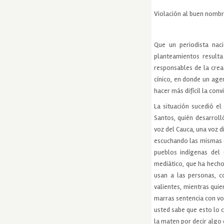
Violación al buen nombre
Que un periodista nac
planteamientos resulta
responsables de la crea
cínico, en donde un age
hacer más difícil la conv
La situación sucedió el
Santos, quién desarroll
voz del Cauca, una voz d
escuchando las mismas co
pueblos indígenas del 
mediático, que ha hech
usan a las personas, c
valientes, mientras qui
marras sentencia con vo
usted sabe que esto lo c
la maten por decir algo 