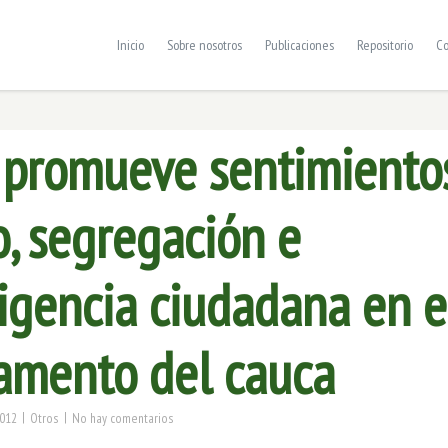
Inicio
Sobre nosotros
Publicaciones
Repositorio
Co
 promueve sentimiento
o, segregación e
sigencia ciudadana en e
amento del cauca
|
|
2012
Otros
No hay comentarios