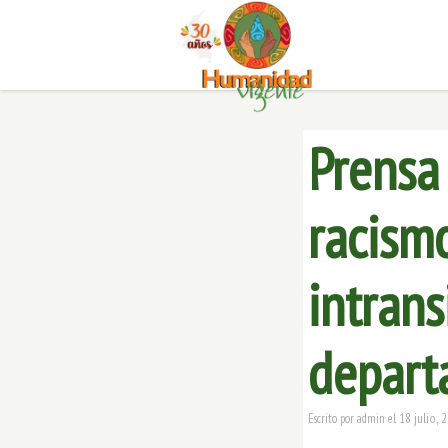
Prensa
racism
intran
depart
18 julio, 
Escrito por
admin
el