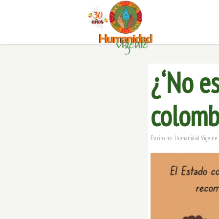
¿‘No es
colomb
Escrito por
Humanidad Vigente