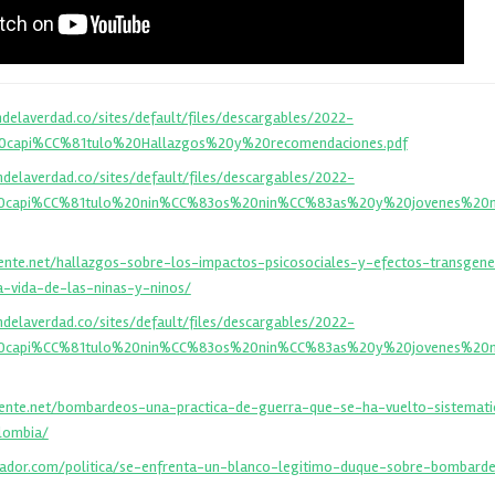
delaverdad.co/sites/default/files/descargables/2022-
0capi%CC%81tulo%20Hallazgos%20y%20recomendaciones.pdf
delaverdad.co/sites/default/files/descargables/2022-
%20capi%CC%81tulo%20nin%CC%83os%20nin%CC%83as%20y%20jovenes%2
ente.net/hallazgos-sobre-los-impactos-psicosociales-y-efectos-transgene
a-vida-de-las-ninas-y-ninos/
delaverdad.co/sites/default/files/descargables/2022-
%20capi%CC%81tulo%20nin%CC%83os%20nin%CC%83as%20y%20jovenes%2
gente.net/bombardeos-una-practica-de-guerra-que-se-ha-vuelto-sistemati
lombia/
tador.com/politica/se-enfrenta-un-blanco-legitimo-duque-sobre-bombard