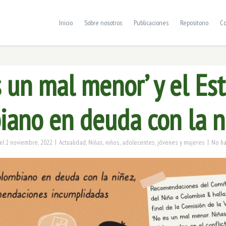
Inicio
Sobre nosotros
Publicaciones
Repositorio
Co
 un mal menor’ y el Es
iano en deuda con la n
|
|
2 noviembre, 2022
Actualidad
,
Niñas, niños, adolecentes, jóvenes y mujeres
No ha
el