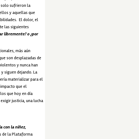
 solo sufrieron la
ellos y aquellas que
lidades. El dolor, el
e las siguientes
ar libremente? o ¿por
cionales, más aún
 que son desplazadas de
violentos y nunca han
 y siguen dejando. La
ría materializar para el
l impacto que el
 los que hoy en día
xigir justicia, una lucha
a con la niñez,
s de la Plataforma