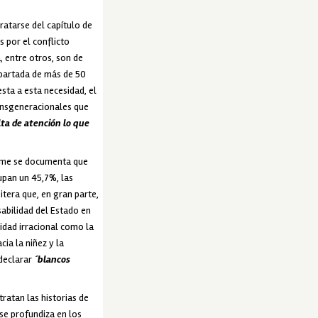
ratarse del capítulo de
s por el conflicto
a, entre otros, son de
apartada de más de 50
sta a esta necesidad, el
ransgeneracionales que
alta de atención lo que
forme se documenta que
upan un 45,7%, las
itera que, en gran parte,
sabilidad del Estado en
vidad irracional como la
cia la niñez y la
declarar
´blancos
ratan las historias de
 se profundiza en los