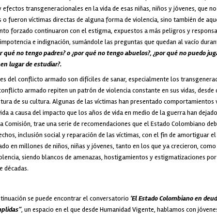
 efectos transgeneracionales en la vida de esas niñas, niños y jóvenes, que no
s o fueron víctimas directas de alguna forma de violencia, sino también de aqu
nto forzado continuaron con el estigma, expuestos a más peligros y responsabi
 impotencia e indignación, sumándole las preguntas que quedan al vacío durant
r qué no tengo padres? o ¿por qué no tengo abuelos?, ¿por qué no puedo jug
en lugar de estudiar?.
s del conflicto armado son difíciles de sanar, especialmente los transgenera
conflicto armado repiten un patrón de violencia constante en sus vidas, desde
uptura de su cultura. Algunas de las víctimas han presentado comportamientos 
ida a causa del impacto que los años de vida en medio de la guerra han dejado
la Comisión, trae una serie de recomendaciones que el Estado Colombiano debe
chos, inclusión social y reparación de las víctimas, con el fin de amortiguar e
do en millones de niños, niñas y jóvenes, tanto en los que ya crecieron, como
olencia, siendo blancos de amenazas, hostigamientos y estigmatizaciones por e
te décadas.
tinuación se puede encontrar el conversatorio
‘El Estado Colombiano en deud
plidas”
, un espacio en el que desde Humanidad Vigente, hablamos con jóvene