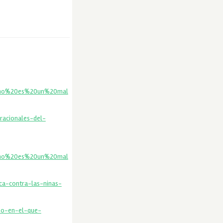
0no%20es%20un%20mal
racionales-del-
0no%20es%20un%20mal
ca-contra-las-ninas-
eo-en-el-que-