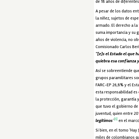
de 18 años de diferentes
A pesar de los datos ent
la niñez, sujetos de esp
armado. El derecho a la t
suma importancia y su ga
años de violencia, no ob
Comisionado Carlos Beri
“[e]s el Estado el que h
quiebra esa confianza y
Así se sobreentiende que
grupos paramilitares so
FARC-EP 26,8% y el Est
esta responsabilidad es 
la protección, garantía 
que tuvo el gobierno de I
juventud, quien entre 2
[6]
legítimos´
en el marco
Si bien, en el tomo ‘Hay
miles de colombianos que