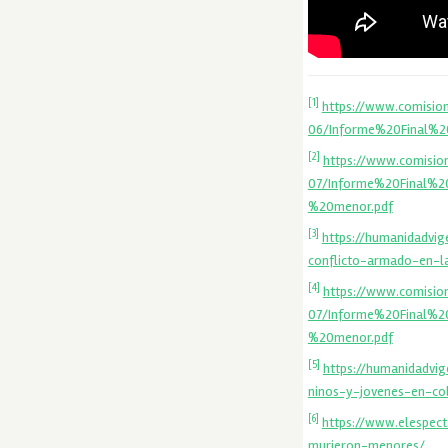
[1]
https://www.comision
06/Informe%20Final%2
[2]
https://www.comision
07/Informe%20Final
%20menor.pdf
[3]
https://humanidadvig
conflicto-armado-en-l
[4]
https://www.comision
07/Informe%20Final
%20menor.pdf
[5]
https://humanidadvi
ninos-y-jovenes-en-co
[6]
https://www.elespec
murieron-menores/