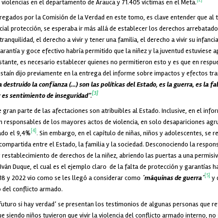
 violencias en el departamento de Arauca y 71.405 víctimas en el Meta.
regados por la Comisión de la Verdad en este tomo, es clave entender que al t
ecial protección, se esperaba ir más allá de establecer los derechos arrebatado
ranquilidad, el derecho a vivir y tener una familia, el derecho a vivir su infanci
rantía y goce efectivo habría permitido que la niñez y la juventud estuviese 
stante, es necesario establecer quienes no permitieron esto y es que en respue
staín dijo previamente en la entrega del informe sobre impactos y efectos t
a destruido la confianza (…) son las políticas del Estado, es la guerra, es la f
[3]
 es sentimiento de inseguridad”
.
 gran parte de las afectaciones son atribuibles al Estado. Inclusive, en el in
n responsables de los mayores actos de violencia, en solo desapariciones agr
[4]
ado el 9,4%
.
Sin embargo, en el capítulo de niñas, niños y adolescentes, se re
compartida entre el Estado, la familia y la sociedad. Desconociendo la respon
y restablecimiento de derechos de la niñez, abriendo las puertas a una permisi
ván Duque, el cual es el ejemplo claro de la falta de protección y garantías ha
[5]
018 y 2022 vio como se les llegó a considerar como
´máquinas de guerra´
y 
 del conflicto armado.
 futuro si hay verdad’ se presentan los testimonios de algunas personas que ret
 siendo niños tuvieron que vivir la violencia del conflicto armado interno, no