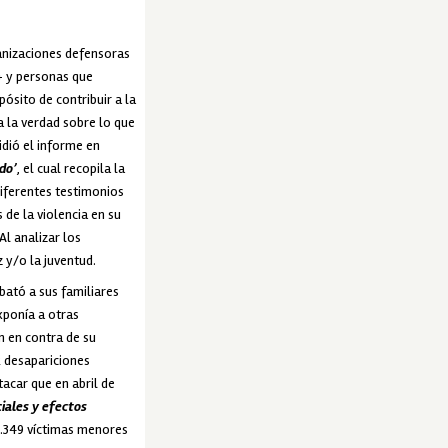
ganizaciones defensoras
+ y personas que
ósito de contribuir a la
a la verdad sobre lo que
idió el informe en
do’
, el cual recopila la
diferentes testimonios
 de la violencia en su
l analizar los
 y/o la juventud.
bató a sus familiares
xponía a otras
n en contra de su
2 desapariciones
tacar que en abril de
iales y efectos
4.349 víctimas menores