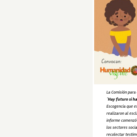
La Comisión para 
´Hay futuro si h
Escogencia que es
realizaron al escl
informe comenzó 
los sectores socia
recolectar testim