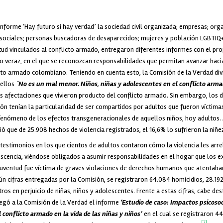
informe ‘Hay futuro si hay verdad’ la sociedad civil organizada; empresas; or
ociales; personas buscadoras de desaparecidos; mujeres y población LGBTIQ
ntud vinculados al conflicto armado, entregaron diferentes informes con el prop
o veraz, en el que se reconozcan responsabilidades que permitan avanzar haci
cto armado colombiano. Teniendo en cuenta esto, la Comisión de la Verdad div
 ellos
´No es un mal menor. Niños, niñas y adolescentes en el conflicto arma
las afectaciones que vivieron producto del conflicto armado. Sin embargo, los 
ón tenían la particularidad de ser compartidos por adultos que fueron víctimas
fenómeno de los efectos transgeneracionales de aquellos niños, hoy adultos. A
ió que de 25.908 hechos de violencia registrados, el 16,6% lo sufrieron la niñez
testimonios en los que cientos de adultos contaron cómo la violencia les arre
escencia, viéndose obligados a asumir responsabilidades en el hogar que los e
a juventud fue víctima de graves violaciones de derechos humanos que atentaba
gún cifras entregadas por la Comisión, se registraron 64.084 homicidios, 28.19
ros en perjuicio de niñas, niños y adolescentes. Frente a estas cifras, cabe des
regó a la Comisión de la Verdad el informe
‘Estudio de caso: Impactos psicosoc
 conflicto armado en la vida de las niñas y niños’
en el cual se registraron 4
[2]