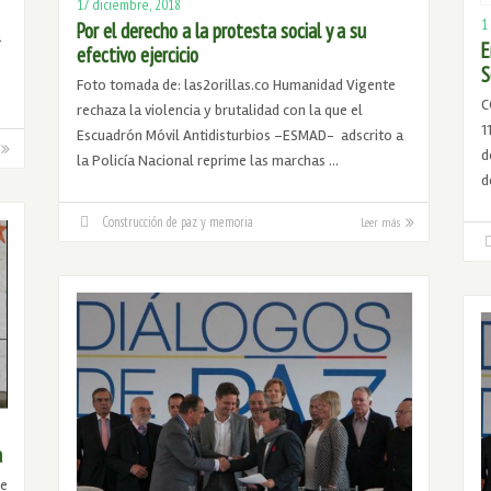
17 diciembre, 2018
1
Por el derecho a la protesta social y a su
a
E
efectivo ejercicio
S
Foto tomada de: las2orillas.co Humanidad Vigente
C
rechaza la violencia y brutalidad con la que el
1
Escuadrón Móvil Antidisturbios –ESMAD- adscrito a
d
la Policía Nacional reprime las marchas …
d
Construcción de paz y memoria
Leer más
a
de