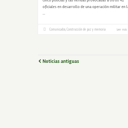
cinco policías y las heridas provocadas a otros 42
oficiales en desarrollo de una operación militar en l
…
Comunicados
,
Construcción de paz y memoria
Leer más
Noticias antiguas
www.humanidadvigente.net
Calle 19 #3-10 - Edificio Barichara, Torre B, Oficina 140