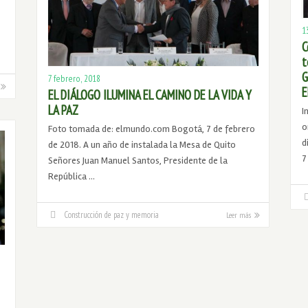
1
C
t
G
7 febrero, 2018
E
EL DIÁLOGO ILUMINA EL CAMINO DE LA VIDA Y
LA PAZ
I
o
Foto tomada de: elmundo.com Bogotá, 7 de febrero
d
de 2018. A un año de instalada la Mesa de Quito
7
Señores Juan Manuel Santos, Presidente de la
República …
Construcción de paz y memoria
Leer más