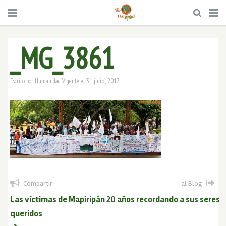
_MG_3861
|
31 julio, 2017
Escrito por
Humanidad Vigente
el
Compartir
al Blog
Las víctimas de Mapiripán 20 años recordando a sus seres
queridos