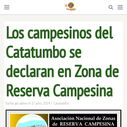
Los campesinos del
Catatumbo se
declaran en Zona de
Reserva Campesina
|
17 julio, 2014
Catatumbo
Escrito por
admin
el