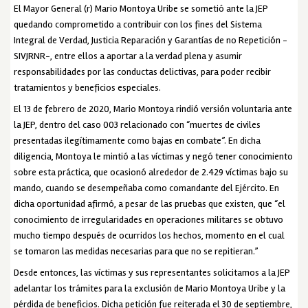
El Mayor General (r) Mario Montoya Uribe se sometió ante la JEP
quedando comprometido a contribuir con los fines del Sistema
Integral de Verdad, Justicia Reparación y Garantías de no Repetición -
SIVJRNR-, entre ellos a aportar a la verdad plena y asumir
responsabilidades por las conductas delictivas, para poder recibir
tratamientos y beneficios especiales.
El 13 de febrero de 2020, Mario Montoya rindió versión voluntaria ante
la JEP, dentro del caso 003 relacionado con “muertes de civiles
presentadas ilegítimamente como bajas en combate”. En dicha
diligencia, Montoya le mintió a las víctimas y negó tener conocimiento
sobre esta práctica, que ocasionó alrededor de 2.429 víctimas bajo su
mando, cuando se desempeñaba como comandante del Ejército. En
dicha oportunidad afirmó, a pesar de las pruebas que existen, que “el
conocimiento de irregularidades en operaciones militares se obtuvo
mucho tiempo después de ocurridos los hechos, momento en el cual
se tomaron las medidas necesarias para que no se repitieran.”
Desde entonces, las víctimas y sus representantes solicitamos a la JEP
adelantar los trámites para la exclusión de Mario Montoya Uribe y la
pérdida de beneficios. Dicha petición fue reiterada el 30 de septiembre,