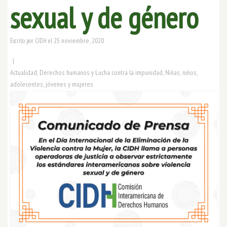
sexual y de género
25 noviembre, 2020
Escrito por
CIDH
el
|
Actualidad
,
Derechos humanos y Lucha contra la impunidad
,
Niñas, niños,
adolecentes, jóvenes y mujeres