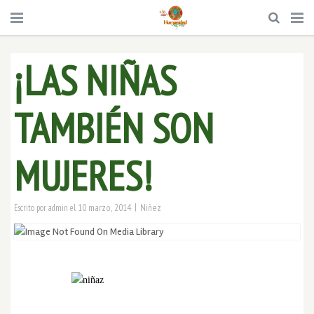
¡LAS NIÑAS
TAMBIÉN SON
MUJERES!
|
10 marzo, 2014
Niñez
Escrito por
admin
el