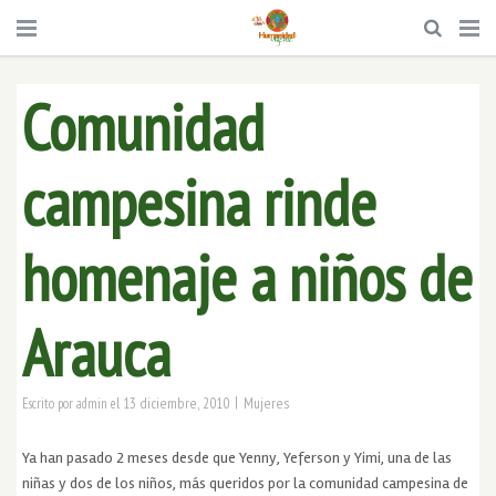
Comunidad
campesina rinde
homenaje a niños de
Arauca
|
13 diciembre, 2010
Mujeres
Escrito por
admin
el
Ya han pasado 2 meses desde que Yenny, Yeferson y Yimi, una de las
niñas y dos de los niños, más queridos por la comunidad campesina de