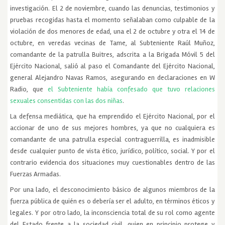
investigación. El 2 de noviembre, cuando las denuncias, testimonios y
pruebas recogidas hasta el momento señalaban como culpable de la
violación de dos menores de edad, una el 2 de octubre y otra el 14 de
octubre, en veredas vecinas de Tame, al Subteniente Raúl Muñoz,
comandante de la patrulla Buitres, adscrita a la Brigada Móvil 5 del
Ejército Nacional, salió al paso el Comandante del Ejército Nacional,
general Alejandro Navas Ramos, asegurando en declaraciones en W
Radio, que
el Subteniente había confesado que tuvo relaciones
sexuales consentidas con las dos niñas
.
La defensa mediática, que ha emprendido el Ejército Nacional, por el
accionar de uno de sus mejores hombres, ya que no cualquiera es
comandante de una patrulla especial contraguerrilla, es inadmisible
desde cualquier punto de vista ético, jurídico, político, social. Y por el
contrario evidencia dos situaciones muy cuestionables dentro de las
Fuerzas Armadas.
Por una lado, el desconocimiento básico de algunos miembros de la
fuerza pública de quién es o debería ser el adulto, en términos éticos y
legales. Y por otro lado, la inconsciencia total de su rol como agente
del Estado frente a la sociedad civil, quien en principio protege y