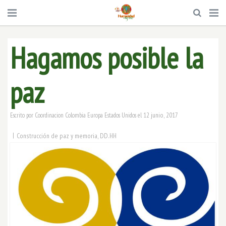
Hagamos posible la
paz
12 junio, 2017
Escrito por
Coordinacion Colombia Europa Estados Unidos
el
|
Construcción de paz y memoria
,
DD.HH