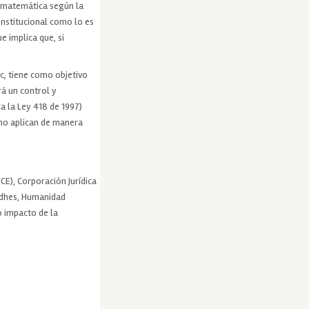
ad matemática según la
onstitucional como lo es
e implica que, si
rc, tiene como objetivo
á un control y
a la Ley 418 de 1997)
 no aplican de manera
E), Corporación Jurídica
Codhes, Humanidad
o impacto de la