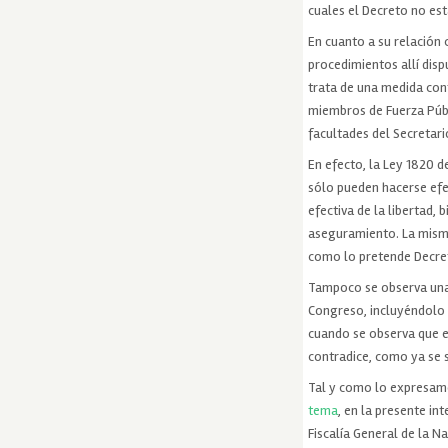
cuales el Decreto no es
En cuanto a su relación 
procedimientos allí disp
trata de una medida cont
miembros de Fuerza Públ
facultades del Secretario
En efecto, la Ley 1820 d
sólo pueden hacerse efe
efectiva de la libertad
aseguramiento. La misma
como lo pretende Decre
Tampoco se observa una 
Congreso, incluyéndolo p
cuando se observa que e
contradice, como ya se 
Tal y como lo expresa
tema
, en la presente in
Fiscalía General de la N