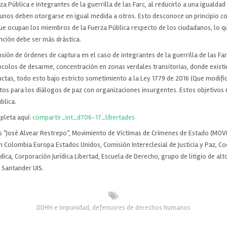
za Pública e integrantes de la guerrilla de las Farc, al reducirlo a una iguald
 unos deben otorgarse en igual medida a otros. Esto desconoce un principio c
ue ocupan los miembros de la Fuerza Pública respecto de los ciudadanos, lo qu
nción debe ser más drástica.
nsión de órdenes de captura en el caso de integrantes de la guerrilla de las Fa
colos de desarme, concentración en zonas verdales transitorias, donde existir
uctas, todo esto bajo estricto sometimiento a la Ley 1779 de 2016 (Que modific
os para los diálogos de paz con organizaciones insurgentes. Estos objetivos
blica.
pleta aquí:
compartir_int_d706-17_libertades
s “José Alvear Restrepo”, Movimiento de Víctimas de Crímenes de Estado (MOVIC
n Colombia Europa Estados Unidos, Comisión Intereclesial de Justicia y Paz, 
dica, Corporación Jurídica Libertad, Escuela de Derecho, grupo de litigio de alt
e Santander UIS.
DDHH e Impunidad
,
defensores de derechos humanos