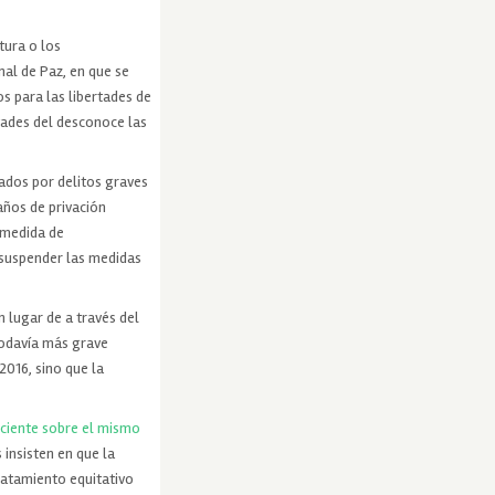
tura o los
nal de Paz, en que se
os para las libertades de
tades del desconoce las
sados por delitos graves
años de privación
 medida de
 suspender las medidas
 lugar de a través del
todavía más grave
016, sino que la
eciente sobre el mismo
 insisten en que la
tratamiento equitativo