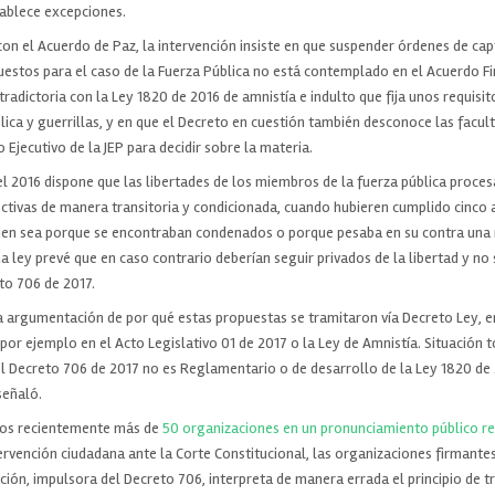
tablece excepciones.
con el Acuerdo de Paz, la intervención insiste en que suspender órdenes de cap
uestos para el caso de la Fuerza Pública no está contemplado en el Acuerdo Fi
radictoria con la Ley 1820 de 2016 de amnistía e indulto que fija unos requisit
ica y guerrillas, y en que el Decreto en cuestión también desconoce las facul
 Ejecutivo de la JEP para decidir sobre la materia.
el 2016 dispone que las libertades de los miembros de la fuerza pública proce
ctivas de manera transitoria y condicionada, cuando hubieren cumplido cinco 
, bien sea porque se encontraban condenados o porque pesaba en su contra una
 ley prevé que en caso contrario deberían seguir privados de la libertad y no
to 706 de 2017.
argumentación de por qué estas propuestas se tramitaron vía Decreto Ley, en
or ejemplo en el Acto Legislativo 01 de 2017 o la Ley de Amnistía. Situación 
l Decreto 706 de 2017 no es Reglamentario o de desarrollo de la Ley 1820 de 2
señaló.
mos recientemente más de
50 organizaciones en un pronunciamiento público r
tervención ciudadana ante la Corte Constitucional, las organizaciones firmantes
ación, impulsora del Decreto 706, interpreta de manera errada el principio de 