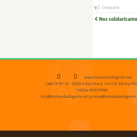
Compartir
Nos solidarizamo
www.humanidadvigente.net
Calle 19 #3-10 - Edificio Barichara, Torre B, Oficina 140
Telefax 6014791166
hvcj@humanidadvigente.net prensa@humanidadvigente.