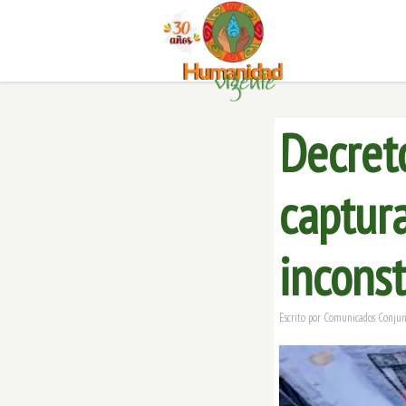
Decret
captura
inconst
Escrito por
Comunicados Conjun