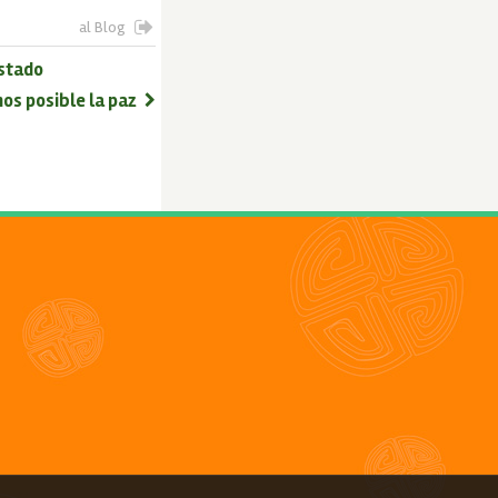
al Blog
Estado
s posible la paz