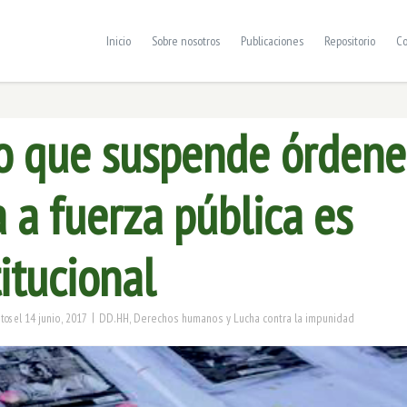
Inicio
Sobre nosotros
Publicaciones
Repositorio
Co
o que suspende órdene
 a fuerza pública es
itucional
|
14 junio, 2017
DD.HH
,
Derechos humanos y Lucha contra la impunidad
tos
el