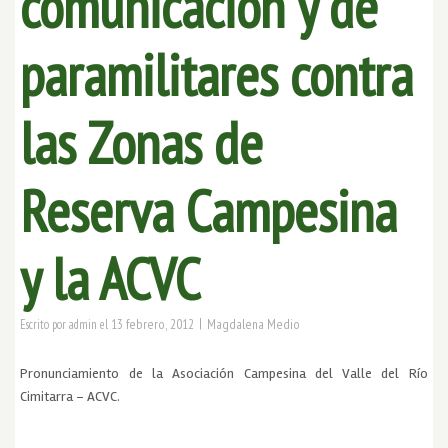
comunicación y de
paramilitares contra
las Zonas de
Reserva Campesina
y la ACVC
|
13 febrero, 2012
Magdalena Medio
Escrito por
admin
el
Pronunciamiento de la Asociación Campesina del Valle del Río
Cimitarra – ACVC.