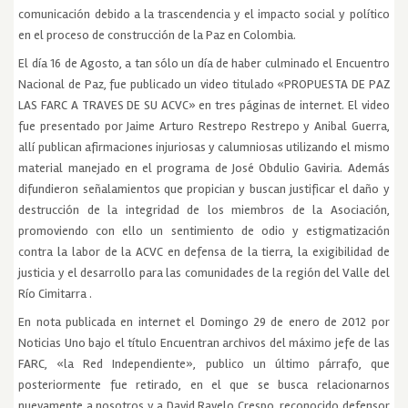
comunicación debido a la trascendencia y el impacto social y político
en el proceso de construcción de la Paz en Colombia.
El día 16 de Agosto, a tan sólo un día de haber culminado el Encuentro
Nacional de Paz, fue publicado un video titulado «PROPUESTA DE PAZ
LAS FARC A TRAVES DE SU ACVC» en tres páginas de internet. El video
fue presentado por Jaime Arturo Restrepo Restrepo y Anibal Guerra,
allí publican afirmaciones injuriosas y calumniosas utilizando el mismo
material manejado en el programa de José Obdulio Gaviria. Además
difundieron señalamientos que propician y buscan justificar el daño y
destrucción de la integridad de los miembros de la Asociación,
promoviendo con ello un sentimiento de odio y estigmatización
contra la labor de la ACVC en defensa de la tierra, la exigibilidad de
justicia y el desarrollo para las comunidades de la región del Valle del
Río Cimitarra .
En nota publicada en internet el Domingo 29 de enero de 2012 por
Noticias Uno bajo el título Encuentran archivos del máximo jefe de las
FARC, «la Red Independiente», publico un último párrafo, que
posteriormente fue retirado, en el que se busca relacionarnos
nuevamente a nosotros y a David Ravelo Crespo, reconocido defensor