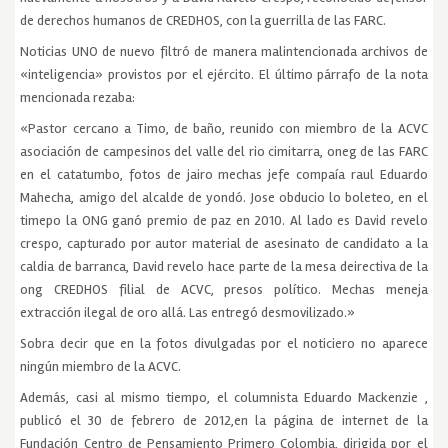
de derechos humanos de CREDHOS, con la guerrilla de las FARC.
Noticias UNO de nuevo filtró de manera malintencionada archivos de
«inteligencia» provistos por el ejército. El último párrafo de la nota
mencionada rezaba:
«Pastor cercano a Timo, de baño, reunido con miembro de la ACVC
asociación de campesinos del valle del rio cimitarra, oneg de las FARC
en el catatumbo, fotos de jairo mechas jefe compaía raul Eduardo
Mahecha, amigo del alcalde de yondó. Jose obducio lo boleteo, en el
timepo la ONG ganó premio de paz en 2010. Al lado es David revelo
crespo, capturado por autor material de asesinato de candidato a la
caldia de barranca, David revelo hace parte de la mesa deirectiva de la
ong CREDHOS filial de ACVC, presos político. Mechas meneja
extracción ilegal de oro allá. Las entregó desmovilizado.»
Sobra decir que en la fotos divulgadas por el noticiero no aparece
ningún miembro de la ACVC.
Además, casi al mismo tiempo, el columnista Eduardo Mackenzie ,
publicó el 30 de febrero de 2012,en la página de internet de la
Fundación Centro de Pensamiento Primero Colombia, dirigida por el