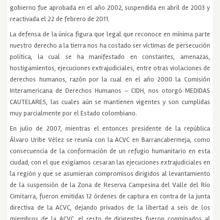
gobierno fue aprobada en el año 2002, suspendida en abril de 2003 y
reactivada el 22 de febrero de 2011.
La defensa de la única figura que legal que reconoce en mínima parte
nuestro derecho a la tierra nos ha costado ser víctimas de persecución
política, la cual se ha manifestado en constantes, amenazas,
hostigamientos, ejecuciones extrajudiciales, entre otras violaciones de
derechos humanos, razón por la cual en el año 2000 la Comisión
Interamericana de Derechos Humanos – CIDH, nos otorgó MEDIDAS
CAUTELARES, las cuales aún se mantienen vigentes y son cumplidas
muy parcialmente por el Estado colombiano.
En julio de 2007, mientras el entonces presidente de la república
Álvaro Uribe Vélez se reunía con la ACVC en Barrancabermeja, como
consecuencia de la conformación de un refugio humanitario en esta
ciudad, con el que exigíamos cesaran las ejecuciones extrajudiciales en
la región y que se asumieran compromisos dirigidos al levantamiento
de la suspensión de la Zona de Reserva Campesina del Valle del Río
Cimitarra, fueron emitidas 12 órdenes de captura en contra de la junta
directiva de la ACVC, dejando privados de la libertad a seis de los
miembros de la ACVC, el resto de dirigentes fueron conminados al