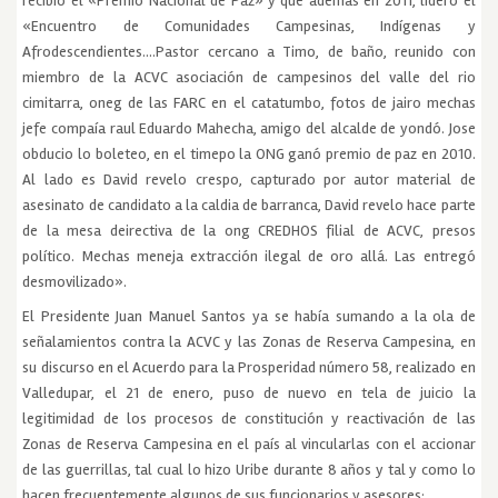
recibió el «Premio Nacional de Paz» y que además en 2011, lideró el
«Encuentro de Comunidades Campesinas, Indígenas y
Afrodescendientes….Pastor cercano a Timo, de baño, reunido con
miembro de la ACVC asociación de campesinos del valle del rio
cimitarra, oneg de las FARC en el catatumbo, fotos de jairo mechas
jefe compaía raul Eduardo Mahecha, amigo del alcalde de yondó. Jose
obducio lo boleteo, en el timepo la ONG ganó premio de paz en 2010.
Al lado es David revelo crespo, capturado por autor material de
asesinato de candidato a la caldia de barranca, David revelo hace parte
de la mesa deirectiva de la ong CREDHOS filial de ACVC, presos
político. Mechas meneja extracción ilegal de oro allá. Las entregó
desmovilizado».
El Presidente Juan Manuel Santos ya se había sumando a la ola de
señalamientos contra la ACVC y las Zonas de Reserva Campesina, en
su discurso en el Acuerdo para la Prosperidad número 58, realizado en
Valledupar, el 21 de enero, puso de nuevo en tela de juicio la
legitimidad de los procesos de constitución y reactivación de las
Zonas de Reserva Campesina en el país al vincularlas con el accionar
de las guerrillas, tal cual lo hizo Uribe durante 8 años y tal y como lo
hacen frecuentemente algunos de sus funcionarios y asesores: