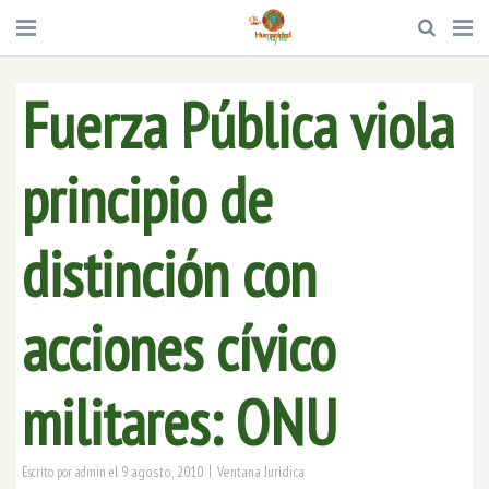
Fuerza Pública viola
principio de
distinción con
acciones cívico
militares: ONU
|
9 agosto, 2010
Ventana Jurídica
Escrito por
admin
el