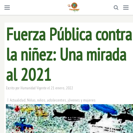
Fuerza Pública contra
la niñez: Una mirada
al 2021
21 enero, 2022
Escrito por
Humanidad Vigente
el
|
Actualidad
,
Niñas, niños, adolecentes, jóvenes y mujeres