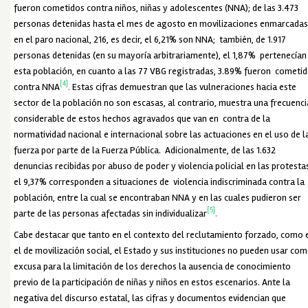
fueron cometidos contra niños, niñas y adolescentes (NNA); de las 3.473
personas detenidas hasta el mes de agosto en movilizaciones enmarcada
en el paro nacional, 216, es decir, el 6,21% son NNA; también, de 1.917
personas detenidas (en su mayoría arbitrariamente), el 1,87% pertenecían
esta población, en cuanto a las 77 VBG registradas, 3.89% fueron cometi
[4]
contra NNA
.
Estas cifras demuestran que las vulneraciones hacia este
sector de la población no son escasas, al contrario, muestra una frecuenci
considerable de estos hechos agravados que van en contra de la
normatividad nacional e internacional sobre las actuaciones en el uso de l
fuerza por parte de la Fuerza Pública. Adicionalmente, de las 1.632
denuncias recibidas por abuso de poder y violencia policial en las protesta
el 9,37% corresponden a situaciones de violencia indiscriminada contra la
población, entre la cual se encontraban NNA y en las cuales pudieron ser
[5]
parte de las personas afectadas sin individualizar
.
Cabe destacar que tanto en el contexto del reclutamiento forzado, como 
el de movilización social, el Estado y sus instituciones no pueden usar co
excusa para la limitación de los derechos la ausencia de conocimiento
previo de la participación de niñas y niños en estos escenarios. Ante la
negativa del discurso estatal, las cifras y documentos evidencian que