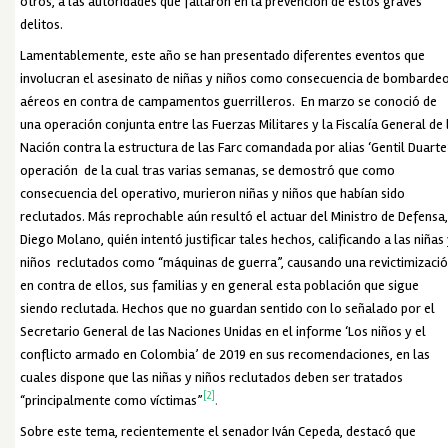
otros, a las autoridades que fallaron en la prevención de estos graves
delitos.
Lamentablemente, este año se han presentado diferentes eventos que
involucran el asesinato de niñas y niños como consecuencia de bombarde
aéreos en contra de campamentos guerrilleros. En marzo se conoció de
una operación conjunta entre las Fuerzas Militares y la Fiscalía General de 
Nación contra la estructura de las Farc comandada por alias ‘Gentil Duarte’
operación de la cual tras varias semanas, se demostró que como
consecuencia del operativo, murieron niñas y niños que habían sido
reclutados. Más reprochable aún resultó el actuar del Ministro de Defensa
Diego Molano, quién intentó justificar tales hechos, calificando a las niñas
niños reclutados como “máquinas de guerra”, causando una revictimizaci
en contra de ellos, sus familias y en general esta población que sigue
siendo reclutada. Hechos que no guardan sentido con lo señalado por el
Secretario General de las Naciones Unidas en el informe ‘Los niños y el
conflicto armado en Colombia’ de 2019 en sus recomendaciones, en las
cuales dispone que las niñas y niños reclutados deben ser tratados
[2]
“principalmente como víctimas”
.
Sobre este tema, recientemente el senador Iván Cepeda, destacó que