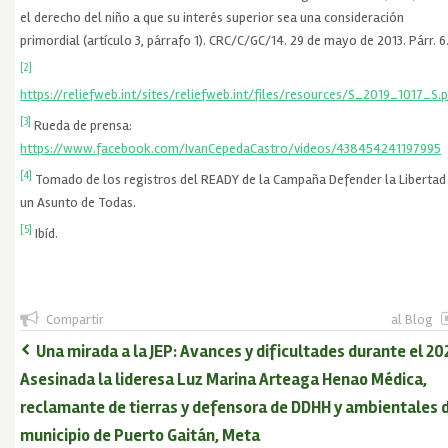
el derecho del niño a que su interés superior sea una consideración
primordial (artículo 3, párrafo 1). CRC/C/GC/14. 29 de mayo de 2013. Párr. 6
[2]
https://reliefweb.int/sites/reliefweb.int/files/resources/S_2019_1017_S.
[3]
Rueda de prensa:
https://www.facebook.com/IvanCepedaCastro/videos/438454241197995
[4]
Tomado de los registros del READY de la Campaña Defender la Libertad
un Asunto de Todas.
[5]
Ibíd.
Compartir
al Blog
Una mirada a la JEP: Avances y dificultades durante el 20
Asesinada la lideresa Luz Marina Arteaga Henao Médica,
reclamante de tierras y defensora de DDHH y ambientales 
municipio de Puerto Gaitán, Meta