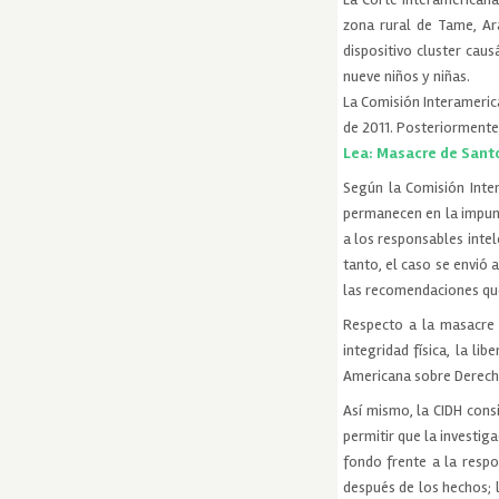
zona rural de Tame, Ar
dispositivo cluster caus
nueve niños y niñas.
La Comisión Interameric
de 2011. Posteriormente,
Lea: Masacre de Santo
Según la Comisión Int
permanecen en la impunid
a los responsables inte
tanto, el caso se envió 
las recomendaciones que
Respecto a la masacre 
integridad física, la li
Americana sobre Derec
Así mismo, la CIDH cons
permitir que la investig
fondo frente a la respo
después de los hechos; 