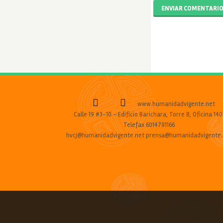
ENVIAR COMENTARI
www.humanidadvigente.net
Calle 19 #3-10 - Edificio Barichara, Torre B, Oficina 140
Telefax 6014791166
hvcj@humanidadvigente.net prensa@humanidadvigente.