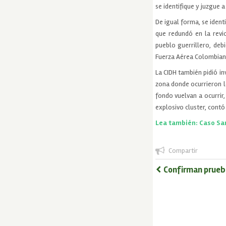
se identifique y juzgue 
De igual forma, se iden
que redundó en la revi
pueblo guerrillero, deb
Fuerza Aérea Colombiana
La CIDH también pidió in
zona donde ocurrieron l
fondo vuelvan a ocurrir
explosivo cluster, cont
Lea también: Caso Sa
Compartir
Confirman prueba