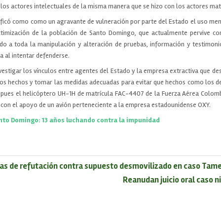
a los actores intelectuales de la misma manera que se hizo con los actores mat
tificó como como un agravante de vulneración por parte del Estado el uso men
ctimización de la población de Santo Domingo, que actualmente pervive co
ido a toda la manipulación y alteración de pruebas, información y testimonio
 al intentar defenderse.
vestigar los vínculos entre agentes del Estado y la empresa extractiva que des
os hechos y tomar las medidas adecuadas para evitar que hechos como los de
, pues el helicóptero UH-1H de matrícula FAC-4407 de la Fuerza Aérea Colomb
ó con el apoyo de un avión perteneciente a la empresa estadounidense OXY.
nto Domingo: 13 años luchando contra la impunidad
s de refutación contra supuesto desmovilizado en caso Tam
Reanudan juicio oral caso n