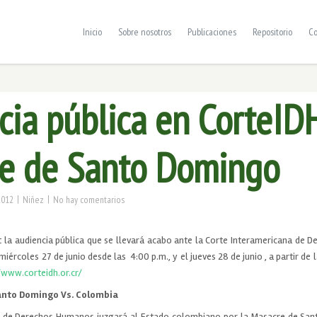
Inicio
Sobre nosotros
Publicaciones
Repositorio
Co
cia pública en CorteID
e de Santo Domingo
|
|
2012
Niñez
No hay comentarios
et la audiencia pública que se llevará acabo ante la Corte Interamericana de
miércoles 27 de junio desde las 4:00 p.m., y el jueves 28 de junio , a partir de
/www.corteidh.or.cr/
anto Domingo Vs. Colombia
a de Derechos Humanos juzgará al Estado colombiano por la Masacre de San