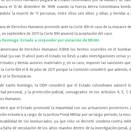
auca el 13 de diciembre de 1998 cuando la Fuerza Aérea Colombiana bomb
ándole la muerte de 17 personas, entre ellos seis niños y niñas, y heridas a
ana de Derechos Humanos presentó ante la Corte IDH el caso de la masacre d
 en septiembre de 2011 la Corte IDH anunció la aceptación del caso.
 Domingo: Estado a responder por violación de DD.HH.
eramericana de Derechos Humanos (CIDH) los hechos ocurridos en el bomba
ad (ya van 13 años) pues el Estado no llevó a cabo investigaciones serias y e
lectuales y demás autores materiales y, en su caso, imponer las sanciones que
a la Corte IDH el 8 de julio de 2011 porque la Comisión consideró que además,
 se le formularon.
de Santo Domingo, la CIDH consideró que el Estado colombiano vulneró los
bertad personal, y la protección judicial, consagrados en los artículos 4, 5, 7,
hos Humanos.
ideró que el Estado promovió la impunidad con sus actuaciones posteriores a
ación estuviera a cargo de la Justicia Penal Militar por un largo periodo; la mo
nsabilidad de los involucrados, ya que sólo se decretó condena contra mili
la falta de vinculación de los altos mandos dentro de la investigación penal,