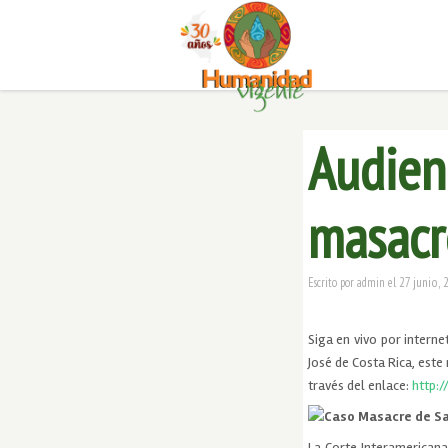
Audien
masacr
27 junio, 
Escrito por
admin
el
Siga en vivo por intern
José de Costa Rica, este 
través del enlace:
http:/
Caso Masacre de S
La Corte Interamerican