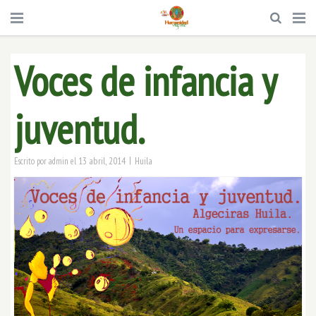
Voces de infancia y
juventud.
|
13 abril, 2014
Huila
Escrito por
admin
el