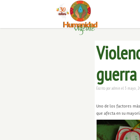
Violen
guerra 
3 mayo, 2
Escrito por
admin
el
Uno de los factores más
que afecta en su mayoría