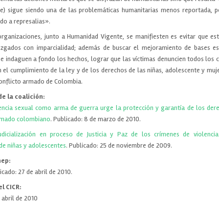
ue) sigue siendo una de las problemáticas humanitarias menos reportada, p
edo a represalias».
rganizaciones, junto a Humanidad Vigente, se manifiesten es evitar que es
zgados con imparcialidad; además de buscar el mejoramiento de bases est
se indaguen a fondo los hechos, lograr que las víctimas denuncien todos los
 el cumplimiento de la ley y de los derechos de las niñas, adolescente y muj
conflicto armado de Colombia.
e la coalición:
encia sexual como arma de guerra urge la protección y garantía de los der
armado colombiano
. Publicado: 8 de marzo de 2010.
udicialización en proceso de Justicia y Paz de los crímenes de violenc
 de niñas y adolescentes
. Publicado: 25 de noviembre de 2009.
nep:
licado: 27 de abril de 2010.
l CICR:
 abril de 2010