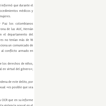
R) informó que durante el
rocedimientos médicos y
 mujeres.
 y Paz los colombianos
yrona de las AUC, Hernán
en el departamento del
res no tenían más de 18
enciona un comunicado de
s al conflicto armado en
e los derechos de niños,
al en virtud del género»;
ndena de este delito, por
xual «es posible que sea
a CICR que en su informe
la violencia sexual en el