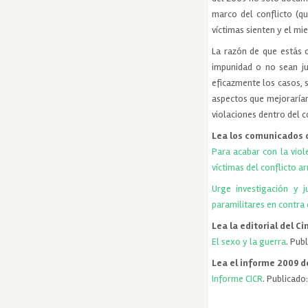
marco del conflicto (q
víctimas sienten y el mi
La razón de que estás o
impunidad o no sean ju
eficazmente los casos, 
aspectos que mejorarían
violaciones dentro del 
Lea los comunicados d
Para acabar con la viol
víctimas del conflicto 
Urge investigación y j
paramilitares en contra
Lea la editorial del Ci
El sexo y la guerra
. Pub
Lea el informe 2009 de
Informe CICR
. Publicado: