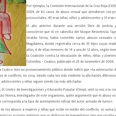
Por ejemplo, la Comisión Internacional de la Cruz Roja (CIC
2009, de 82 casos de abuso sexual que atendieron con p
psicosociales, 45 eran niñas, niños y adolescentes y 31 eran
El año anterior durante una versión libre de Justicia
conocieron que el ex cabecilla del bloque Resistencia Ta
Giraldo Serna, había cometido varios abusos sexuales 
Magdalena, donde registraba cerca de 35 hijos cuyas mad
años, 6 de ellas menores de 14 y una de 12 años, según m
la Coalición contra la vinculación de niños, niñas y jóvene
Colombia – Coalico, publicado el 25 de noviembre de 2009.
a Coalico hizo un pronunciamiento público donde indicó que «la vulneración d
os al conflicto, no cesa, siendo cada vez más evidente la afectación diferenci
s, adolescentes y niñas siguen siendo las más afectadas.
El Centro de Investigaciones y Educación Popular (Cinep), unió su voz a la co
lo Novoa, investigador de este organismo, quién argumentó que el abuso se
e corresponda a la fase de asentamiento oficial del actor armado de turno».
 de los abusos a mujeres y niñas que están en medio del conflicto, se suma l
ta las acciones militares que se disfrazan de humanitarias sino que resalta «