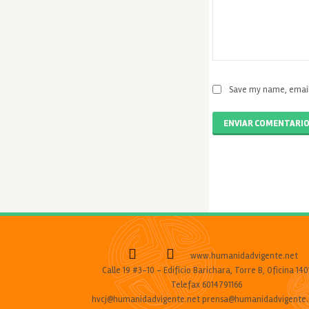
Save my name, email,
ENVIAR COMENTARI
www.humanidadvigente.net
Calle 19 #3-10 - Edificio Barichara, Torre B, Oficina 140
Telefax 6014791166
hvcj@humanidadvigente.net prensa@humanidadvigente.