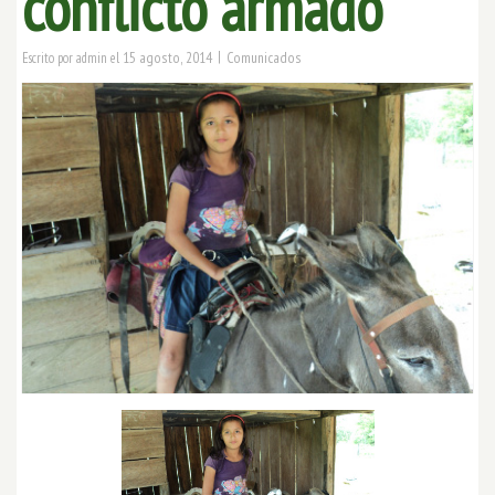
conflicto armado
|
15 agosto, 2014
Comunicados
Escrito por
admin
el