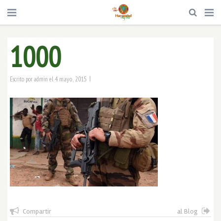
1000
|
4 mayo, 2015
Escrito por
admin
el
Compartir
al Blog