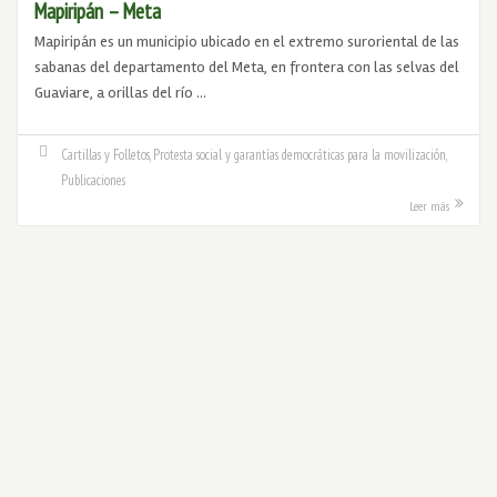
Mapiripán – Meta
Mapiripán es un municipio ubicado en el extremo suroriental de las
sabanas del departamento del Meta, en frontera con las selvas del
Guaviare, a orillas del río …
Cartillas y Folletos
,
Protesta social y garantías democráticas para la movilización
Publicaciones
Leer más