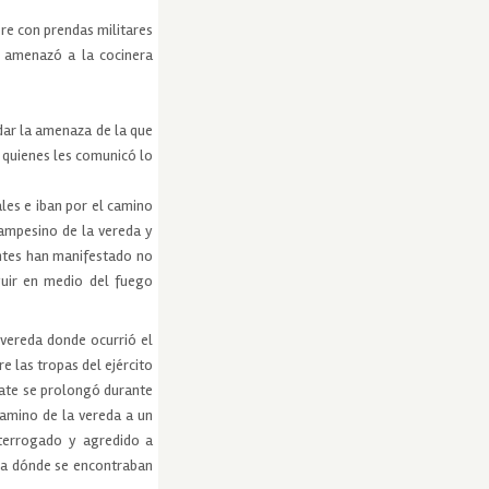
bre con prendas militares
í amenazó a la cocinera
dar la amenaza de la que
a quienes les comunicó lo
ales e iban por el camino
campesino de la vereda y
ntes han manifestado no
guir en medio del fuego
vereda donde ocurrió el
e las tropas del ejército
bate se prolongó durante
camino de la vereda a un
nterrogado y agredido a
ara dónde se encontraban