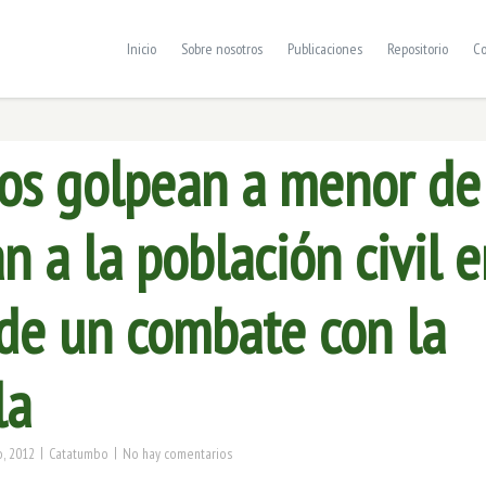
Inicio
Sobre nosotros
Publicaciones
Repositorio
Co
os golpean a menor de
n a la población civil 
de un combate con la
la
|
|
, 2012
Catatumbo
No hay comentarios