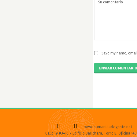
Save my name, email,
ENVIAR COMENTARI
www.humanidadvigente.net
Calle 19 #3-10 - Edificio Barichara, Torre B, Oficina 140