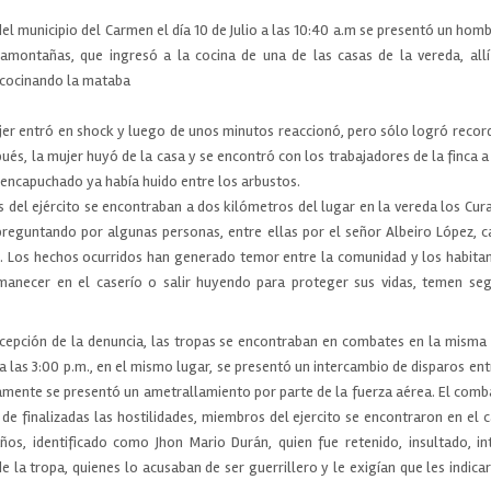
del municipio del Carmen el día 10 de Julio a las 10:40 a.m se presentó un hom
montañas, que ingresó a la cocina de una de las casas de la vereda, all
a cocinando la mataba
jer entró en shock y luego de unos minutos reaccionó, pero sólo logró recor
ués, la mujer huyó de la casa y se encontró con los trabajadores de la finca 
 encapuchado ya había huido entre los arbustos.
 del ejército se encontraban a dos kilómetros del lugar en la vereda los Cur
 preguntando por algunas personas, entre ellas por el señor Albeiro López, 
Los hechos ocurridos han generado temor entre la comunidad y los habita
rmanecer en el caserío o salir huyendo para proteger sus vidas, temen se
cepción de la denuncia, las tropas se encontraban en combates en la misma 
 las 3:00 p.m., en el mismo lugar, se presentó un intercambio de disparos entr
damente se presentó un ametrallamiento por parte de la fuerza aérea. El com
de finalizadas las hostilidades, miembros del ejercito se encontraron en el 
os, identificado como Jhon Mario Durán, quien fue retenido, insultado, i
 la tropa, quienes lo acusaban de ser guerrillero y le exigían que les indic