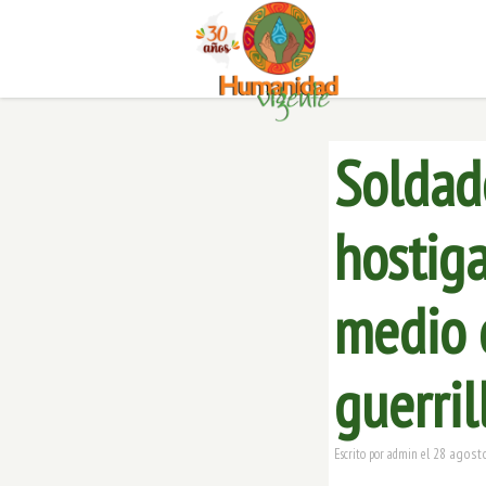
Soldad
hostiga
medio 
guerril
28 agosto
Escrito por
admin
el