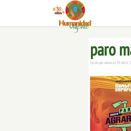
paro m
30 abril, 
Escrito por
admin
el