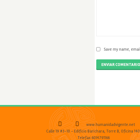
Save my name, email,
ENVIAR COMENTARI
www.humanidadvigente.net
Calle 19 #3-10 - Edificio Barichara, Torre B, Oficina 140
Telefax 6014791166