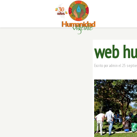
web hu
25 septi
Escrito por
admin
el