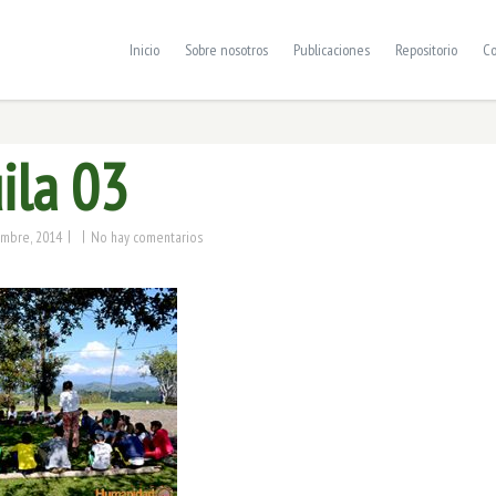
Inicio
Sobre nosotros
Publicaciones
Repositorio
Co
ila 03
|
|
embre, 2014
No hay comentarios