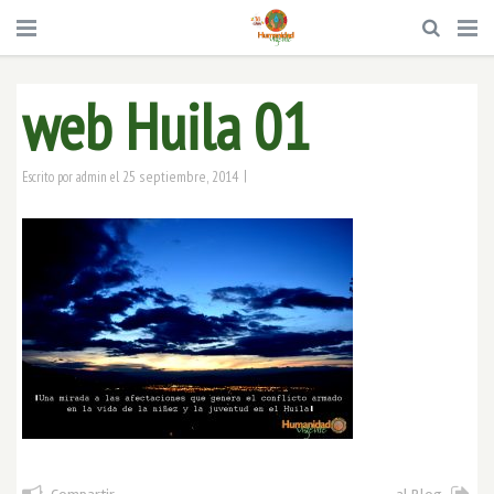
web Huila 01
|
25 septiembre, 2014
Escrito por
admin
el