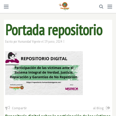
Portada repositorio
|
19 junio, 2024
Escrito por
Humanidad Vigente
el
Compartir
al Blog