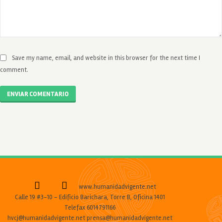
Save my name, email, and website in this browser for the next time I
comment.
ENVIAR COMENTARIO
www.humanidadvigente.net
Calle 19 #3-10 - Edificio Barichara, Torre B, Oficina 1401
Telefax 6014791166
hvcj@humanidadvigente.net prensa@humanidadvigente.net