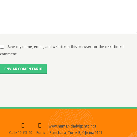
Save my name, email, and website in this browser for the next time I
comment.
ENVIAR COMENTARIO
www.humanidadvigente.net
Calle 19 #3-10 - Edificio Barichara, Torre B, Oficina 1401