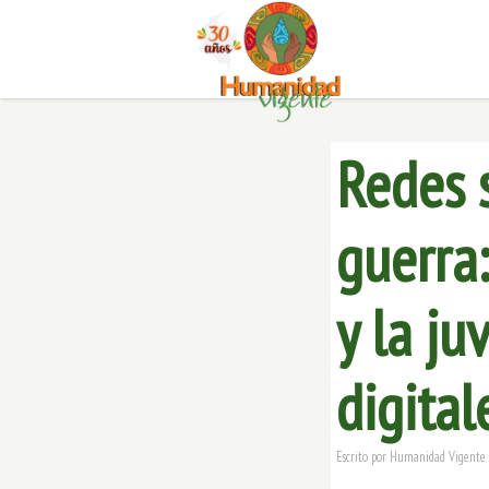
Redes s
guerra:
y la ju
digital
Escrito por
Humanidad Vigente