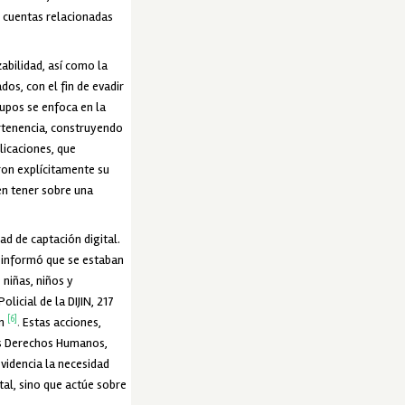
n cuentas relacionadas
abilidad, así como la
os, con el fin de evadir
rupos se enfoca en la
ertenencia, construyendo
licaciones, que
ron explícitamente su
en tener sobre una
ad de captación digital.
z informó que se estaban
 niñas, niños y
licial de la DIJIN, 217
[6]
n
.
Estas acciones,
los Derechos Humanos,
videncia la necesidad
tal, sino que actúe sobre