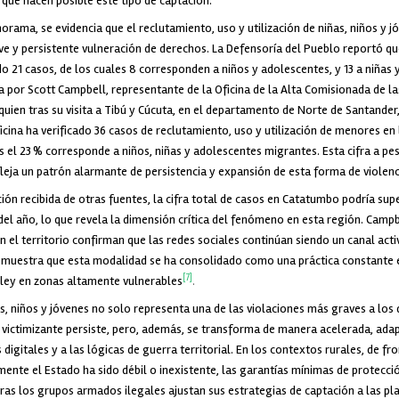
 que hacen posible este tipo de captación.
rama, se evidencia que el reclutamiento, uso y utilización de niñas, niños y j
e y persistente vulneración de derechos. La Defensoría del Pueblo reportó que
o 21 casos, de los cuales 8 corresponden a niños y adolescentes, y 13 a niñas 
a por Scott Campbell, representante de la Oficina de la Alta Comisionada de l
uien tras su visita a Tibú y Cúcuta, en el departamento de Norte de Santander
ficina ha verificado 36 casos de reclutamiento, uso y utilización de menores en 
 el 23 % corresponde a niños, niñas y adolescentes migrantes. Esta cifra a pe
fleja un patrón alarmante de persistencia y expansión de esta forma de violenc
ón recibida de otras fuentes, la cifra total de casos en Catatumbo podría su
del año, lo que revela la dimensión crítica del fenómeno en esta región. Camp
 el territorio confirman que las redes sociales continúan siendo un canal acti
emuestra que esta modalidad se ha consolidado como una práctica constante e
[7]
 ley en zonas altamente vulnerables
.
as, niños y jóvenes no solo representa una de las violaciones más graves a lo
 victimizante persiste, pero, además, se transforma de manera acelerada, ada
s digitales y a las lógicas de guerra territorial. En los contextos rurales, de 
mente el Estado ha sido débil o inexistente, las garantías mínimas de protecci
tras los grupos armados ilegales ajustan sus estrategias de captación a las p