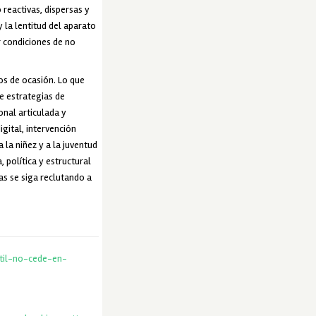
 reactivas, dispersas y
y la lentitud del aparato
r condiciones de no
os de ocasión. Lo que
de estrategias de
onal articulada y
igital, intervención
 la niñez y a la juventud
, política y estructural
as se siga reclutando a
til-no-cede-en-