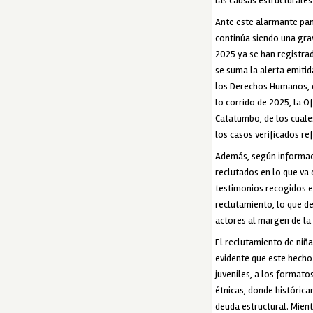
las causas estructurales
Ante este alarmante pano
continúa siendo una grav
2025 ya se han registrad
se suma la alerta emitid
los Derechos Humanos, q
lo corrido de 2025, la O
Catatumbo, de los cuales
los casos verificados re
Además, según informaci
reclutados en lo que va 
testimonios recogidos en
reclutamiento, lo que d
actores al margen de la
El reclutamiento de niñ
evidente que este hecho
juveniles, a los formato
étnicas, donde histórica
deuda estructural. Mien