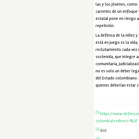
las y los jóvenes, como:
carentes de un enfoque t
estatal pone en riesgo a
repetición.
La defensa de la niñez 
está en juego es la vida
reclutamiento cada vez m
sostenida, que integre a
comunitaria, judicializac
no es solo un deber legal
del Estado colombiano. E
quienes deberían estar c
[1]
https://www.defenso
colombia?redirect=%2F
[2]
Ibíd
[3]