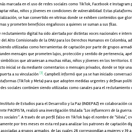
más marcada en el uso de redes sociales como TikTok, Facebook e Instagram 
ptar niñas, niños y jóvenes en condiciones de vulnerabilidad. Estas plataform
ialización, se han convertido en vitrinas donde se exhiben contenidos que glorif
rmas y prometen beneficios engañosos a quienes se suman a sus filas.
reclutamiento digital ha sido alertada por distintas voces nacionales e intern
 del Alto Comisionado de la ONU para los Derechos Humanos en Colombia, ad
n siendo utilizadas como herramientas de captación por parte de grupos armado
funden mensajes que prometen lujos, protección y sentido de pertenencia, ape
simbólicos que atraviesan a muchas niñas, niños y jóvenes en los territorios. 
to inicial se da mediante comentarios o mensajes privados, donde se teje una
[3]
puerta a su vinculación
.
Campbell informó que ya se han iniciado conversac
lataformas (TikTok y Meta) para que adopten medidas urgentes y definan polít
des sociales continúen siendo utilizadas como canales para el reclutamiento d
 Instituto de Estudios para el Desarrollo y la Paz (INDEPAZ) en colaboración c
nte PACIFISTA, realizó una investigación titulada
“Los influencers de la guerra
es sociales”
. A través de un perfil falso en TikTok bajo el nombre de “Silvia”,
amente por tres meses en esta red para analizar los patrones de captación di
s asociadas a grupos armados, de las cuales 28 correspondían a mujeres y 39 