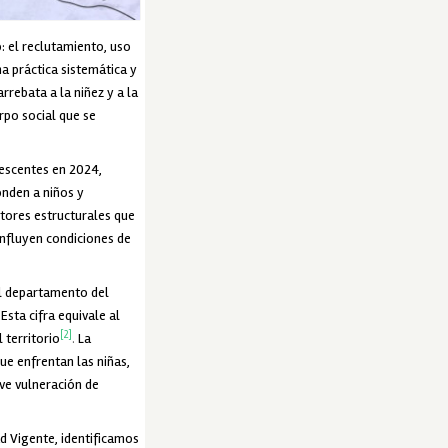
: el reclutamiento, uso
na práctica sistemática y
rebata a la niñez y a la
erpo social que se
lescentes en 2024,
onden a niños y
ctores estructurales que
onfluyen condiciones de
el departamento del
sta cifra equivale al
[2]
 territorio
.
La
e enfrentan las niñas,
ve vulneración de
d Vigente, identificamos