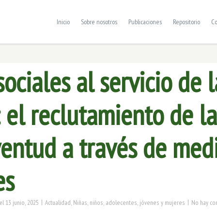
Inicio
Sobre nosotros
Publicaciones
Repositorio
Co
ociales al servicio de l
 el reclutamiento de l
ventud a través de med
es
|
|
13 junio, 2025
Actualidad
,
Niñas, niños, adolecentes, jóvenes y mujeres
No hay co
el