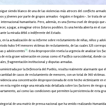
 sigue siendo blanco de una de las violencias más atroces del conflicto armado
niños y jóvenes por parte de grupos armados -legales e ilegales-. Se trata de u
 internacional humanitario. Pero, además, es una forma cruel de despojo que ar
cer, a jugar, a imaginar otros futuros posibles. Es una herida abierta en el cu
ante la mirada débil o indiferente del Estado.
, en la actualización de su informe sobre reclutamiento de niñas, niños y ado
riodo hubo 541 menores víctimas de reclutamiento, de las cuales 325 corresp
[1]
ñas y adolescentes
.
Esta desproporción revela la urgencia de analizar los fa
ia de esta grave vulneración en zonas como el Pacífico suroccidental, donde c
ales, fragmentación institucional y disputas armadas.
 suministrada por la Defensoría del Pueblo, resulta realmente alarmante que 
cantidad de casos de reclutamiento de menores, con un total de 360 víctimas. E
 evidencia una concentración desproporcionada de este hecho victimizante en el
n esta región exige una mirada más detallada sobre los factores de riesgo qu
partamento, así como las condiciones que permiten la persistencia de esta gra
categorial de una matriz de prensa nacional que ha venido realizando Humanida