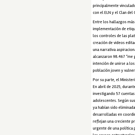
principalmente vinculad
con el ELN y el Clan del
Entre los hallazgos más 
implementación de etiqu
los controles de las pla
creación de videos edit
una narrativa aspiraciona
alcanzaron 98.467 “me g
intención de unirse a l
población joven y vulne
Por su parte, el Ministe
En abril de 2025, duran
investigando 57 cuentas 
adolescentes. Según sus 
ya habían sido eliminad
desarrolladas en coordin
reflejan una creciente p
urgente de una política 