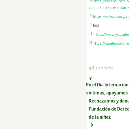
https://caracol.com
campbell-representant
[4]
https://indepaz.org
[5]
Ibíd
[6]
https://www.youtub
[7]
https://cambiocolom
Compartir
En el Día Internacion
víctimas, apoyamos 
Rechazamos y denun
Fundación de Derec
de la niñez