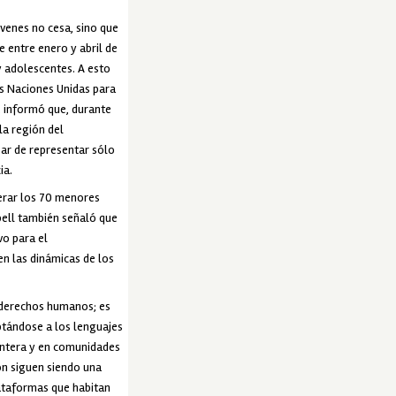
óvenes no cesa, sino que
 entre enero y abril de
y adolescentes. A esto
as Naciones Unidas para
, informó que, durante
la región del
sar de representar sólo
ia.
perar los 70 menores
bell también señaló que
vo para el
n las dinámicas de los
s derechos humanos; es
ptándose a los lenguajes
frontera y en comunidades
ón siguen siendo una
lataformas que habitan