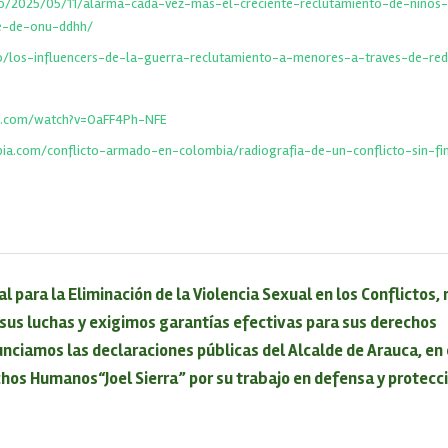
.co/2025/05/11/alarma-cada-vez-mas-el-creciente-reclutamiento-de-ninos
e-de-onu-ddhh/
.co/los-influencers-de-la-guerra-reclutamiento-a-menores-a-traves-de-red
e.com/watch?v=OaFF4Ph-NFE
bia.com/conflicto-armado-en-colombia/radiografia-de-un-conflicto-sin-f
al para la Eliminación de la Violencia Sexual en los Conflictos
sus luchas y exigimos garantías efectivas para sus derechos
ciamos las declaraciones públicas del Alcalde de Arauca, en 
hos Humanos“Joel Sierra” por su trabajo en defensa y protecci