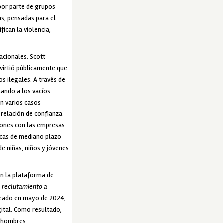
por parte de grupos
as, pensadas para el
ican la violencia,
acionales. Scott
virtió públicamente que
s ilegales. A través de
lando a los vacíos
En varios casos
 relación de confianza
iones con las empresas
icas de mediano plazo
e niñas, niños y jóvenes
on la plataforma de
: reclutamiento a
 creado en mayo de 2024,
gital. Como resultado,
a hombres,