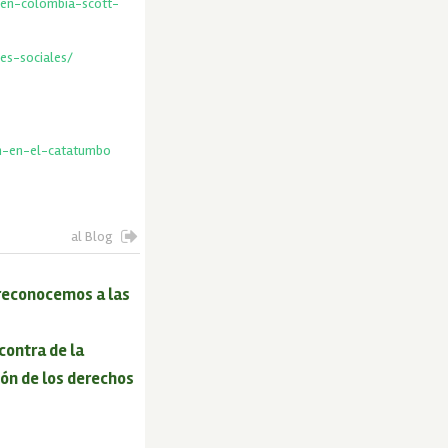
-en-colombia-scott-
es-sociales/
in-en-el-catatumbo
al Blog
, reconocemos a las
contra de la
ón de los derechos