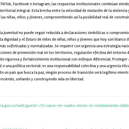
 TikTok, Facebook e Instagram, las respuestas institucionales continúan siendo
erritorial integral. Esta brecha entre la velocidad de mutación de la violencia 
 las niñas, niños y jóvenes, comprometiendo así la posibilidad real de construi
y la juventud no puede seguir reducida a declaraciones simbólicas o compromis
, la dignidad y el futuro de miles de niñas, niños y jóvenes que hoy son blanco 
ás sofisticadas y normalizadas. Se requiere con urgencia una estrategia naci
cciones de prevención real en los territorios, regulación efectiva del entorno d
ión rigurosa y fortalecimiento institucional con enfoque diferencial. Proteger a
 o una política sectorial: es una responsabilidad colectiva y una urgencia ética
n un país que busca la paz, ningún proceso de transición será legítimo mientr
reciendo, soñando y construyendo vida en libertad.
ria.gov.co/web/guest/-/21-casos-en-cuatro-meses-el-reclutamiento-infan