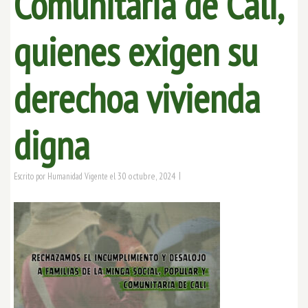
Comunitaria de Cali,
quienes exigen su
derechoa vivienda
digna
|
30 octubre, 2024
Escrito por
Humanidad Vigente
el