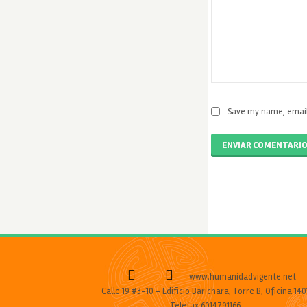
Save my name, email,
ENVIAR COMENTARI
www.humanidadvigente.net
Calle 19 #3-10 - Edificio Barichara, Torre B, Oficina 140
Telefax 6014791166