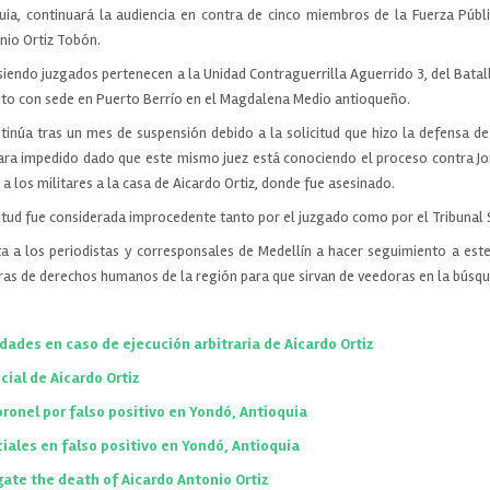
uia, continuará la audiencia en contra de cinco miembros de la Fuerza Públi
nio Ortiz Tobón.
siendo juzgados pertenecen a la Unidad Contraguerrilla Aguerrido 3, del Batal
cito con sede en Puerto Berrío en el Magdalena Medio antioqueño.
ontinúa tras un mes de suspensión debido a la solicitud que hizo la defensa de 
rara impedido dado que este mismo juez está conociendo el proceso contra J
 a los militares a la casa de Aicardo Ortiz, donde fue asesinado.
itud fue considerada improcedente tanto por el juzgado como por el Tribunal 
a a los periodistas y corresponsales de Medellín a hacer seguimiento a este
as de derechos humanos de la región para que sirvan de veedoras en la búsque
idades en caso de ejecución arbitraria de Aicardo Ortiz
cial de Aicardo Ortiz
ronel por falso positivo en Yondó, Antioquia
iales en falso positivo en Yondó, Antioquia
ate the death of Aicardo Antonio Ortiz