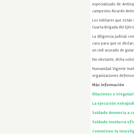
especializado de Antioq
campesino Aicardo Anto
Los militares que están 
Cuarta Brigada del Ejér
La diligencia judicial c
caso para que se decla
un civil acusado de guiar
No obstante, dicha solic
Humanidad Vigente Invit
organizaciones defensor
Más información
Dilaciones e irregular
La ejecución extrajudi
Soldado denuncia a co
Soldado involucra ofic
Commision to investig