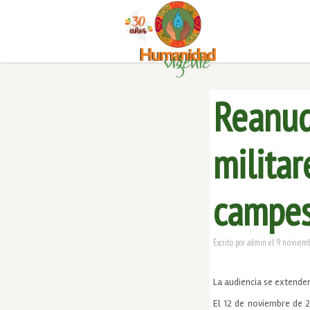
Reanud
militar
campes
9 noviem
Escrito por
admin
el
La audiencia se extender
El 12 de noviembre de 2