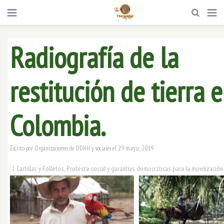
Radiografía de la
restitución de tierra 
Colombia.
29 mayo, 2019
Escrito por
Organizaciones de DDHH y sociales
el
|
Cartillas y Folletos
,
Protesta social y garantías democráticas para la movilización