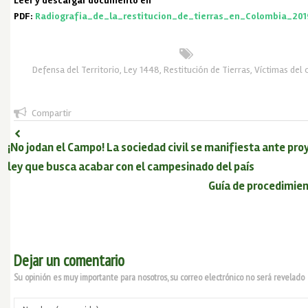
Leer y descargar documento en
PDF:
Radiografia_de_la_restitucion_de_tierras_en_Colombia_20
Defensa del Territorio
,
Ley 1448
,
Restitución de Tierras
,
Víctimas del 
Compartir
¡No jodan el Campo! La sociedad civil se manifiesta ante pro
ley que busca acabar con el campesinado del país
Guía de procedimie
Dejar un comentario
Su opinión es muy importante para nosotros, su correo electrónico no será revelado