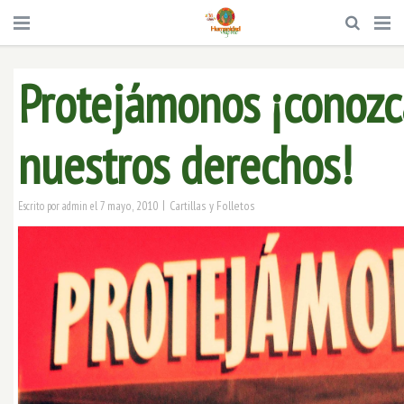
Protejámonos ¡conoz
nuestros derechos!
|
7 mayo, 2010
Cartillas y Folletos
Escrito por
admin
el