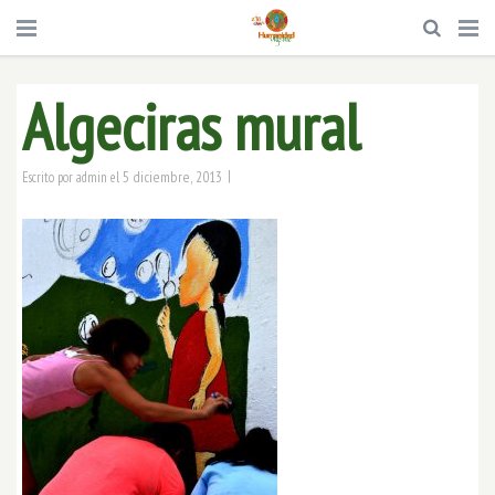
Algeciras mural
|
5 diciembre, 2013
Escrito por
admin
el