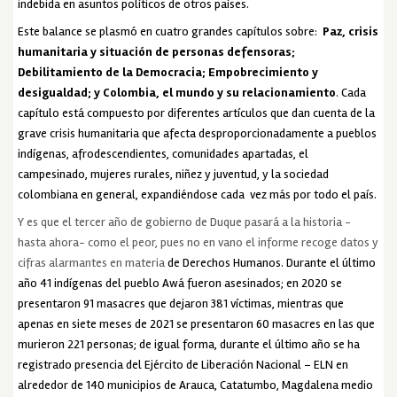
indebida en asuntos políticos de otros países.
Este balance se plasmó en cuatro grandes capítulos sobre:
Paz, crisis
humanitaria y situación de personas defensoras;
Debilitamiento de la Democracia; Empobrecimiento y
desigualdad; y Colombia, el mundo y su relacionamiento
. Cada
capítulo está compuesto por diferentes artículos que dan cuenta de la
grave crisis humanitaria que afecta desproporcionadamente a pueblos
indígenas, afrodescendientes, comunidades apartadas, el
campesinado, mujeres rurales, niñez y juventud, y la sociedad
colombiana en general, expandiéndose cada vez más por todo el país.
Y es que el tercer año de gobierno de Duque pasará a la historia -
hasta ahora- como el peor, pues no en vano el informe recoge datos y
cifras alarmantes en materia
de Derechos Humanos. Durante el último
año 41 indígenas del pueblo Awá fueron asesinados; en 2020 se
presentaron 91 masacres que dejaron 381 víctimas, mientras que
apenas en siete meses de 2021 se presentaron 60 masacres en las que
murieron 221 personas; de igual forma, durante el último año se ha
registrado presencia del Ejército de Liberación Nacional – ELN en
alrededor de 140 municipios de Arauca, Catatumbo, Magdalena medio