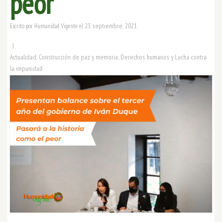
peor
23 septiembre, 2021
Escrito por
Humanidad Vigente
el
|
Actualidad
,
Construcción de paz y memoria
,
Derechos humanos y Lucha contra
la impunidad