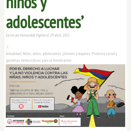
niños y
adolescentes’
29 abril, 2022
Escrito por
Humanidad Vigente
el
|
Actualidad
,
Niñas, niños, adolecentes, jóvenes y mujeres
,
Protesta social y
garantías democráticas para la movilización