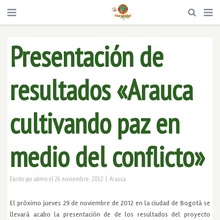
Presentación de
resultados «Arauca
cultivando paz en
medio del conflicto»
|
26 noviembre, 2012
Arauca
Escrito por
admin
el
El próximo jueves 29 de noviembre de 2012 en la ciudad de Bogotá se
llevará acabo la presentación de de los resultados del proyecto