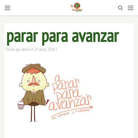
parar para avanzar
|
29 abril, 2014
Escrito por
admin
el