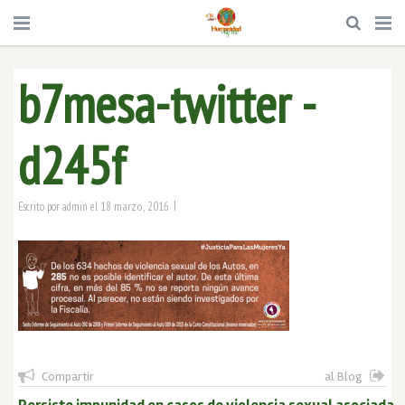
b7mesa-twitter -
d245f
|
18 marzo, 2016
Escrito por
admin
el
Compartir
al Blog