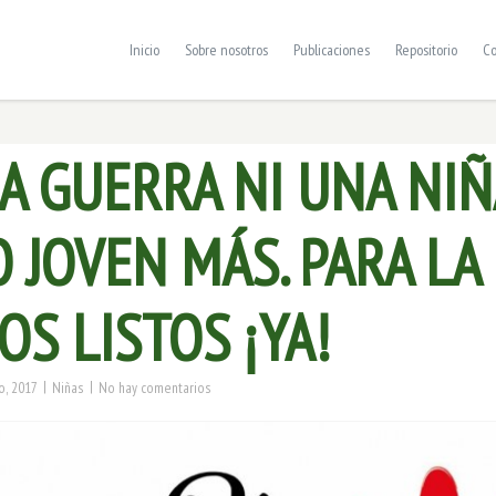
Inicio
Sobre nosotros
Publicaciones
Repositorio
Co
A GUERRA NI UNA NIÑ
 JOVEN MÁS. PARA LA
S LISTOS ¡YA!
|
|
o, 2017
Niñas
No hay comentarios