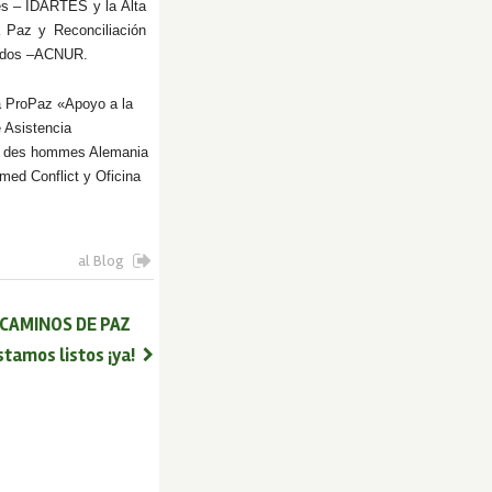
rtes – IDARTES y la Alta
a Paz y Reconciliación
giados –ACNUR.
a ProPaz «Apoyo a la
 Asistencia
re des hommes Alemania
med Conflict y Oficina
al Blog
 CAMINOS DE PAZ
stamos listos ¡ya!