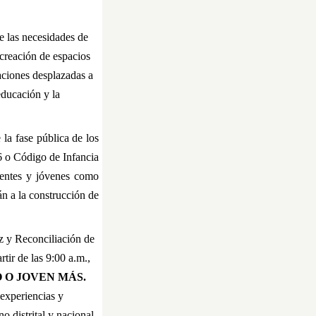
e las necesidades de
 creación de espacios
laciones desplazadas a
educación y la
la fase pública de los
6 o Código de Infancia
scentes y jóvenes como
án a la construcción de
z y Reconciliación de
tir de las 9:00 a.m.,
O O JOVEN MÁS.
 experiencias y
o distrital y nacional