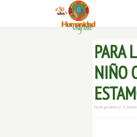
PARA L
NIÑO O
ESTAMO
11 febrer
Escrito por
admin
el