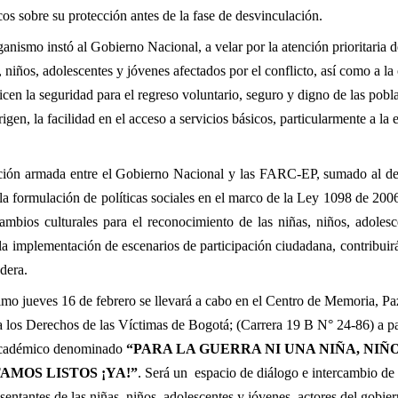
s sobre su protección antes de la fase de desvinculación.
anismo instó al Gobierno Nacional, a velar por la atención prioritaria d
, niños, adolescentes y jóvenes afectados por el conflicto, así como a la
icen la seguridad para el regreso voluntario, seguro y digno de las pob
gen, la facilidad en el acceso a servicios básicos, particularmente a la 
ación armada entre el Gobierno Nacional y las FARC-EP, sumado al de 
la formulación de políticas sociales en el marco de la Ley 1098 de 200
ambios culturales para el reconocimiento de las niñas, niños, adole
la implementación de escenarios de participación ciudadana, contribuir
dera.
imo jueves 16 de febrero se llevará a cabo en el Centro de Memoria, Pa
a los Derechos de las Víctimas de Bogotá; (Carrera 19 B N° 24-86) a par
 académico denominado
“PARA LA GUERRA NI UNA NIÑA, NIÑ
AMOS LISTOS ¡YA!”
. Será un espacio de diálogo e intercambio de
sentantes de las niñas, niños, adolescentes y jóvenes, actores del gobiern