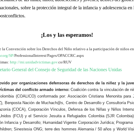
acionales, sobre la protección integral de la infancia y adolescencia en 
postconflictos.
¡Los y las esperamos!
 la Convención sobre los Derechos del Niño relativo a la participación de niños en
r.org/SP/
ProfessionalInterest/Pages/OPACCRC.aspx
timas:
http://rni.unidadvictimas.gov.
co/RUV
cretario General del Consejo de Seguridad de las Naciones Unidas
vido por organizaciones defensoras de derechos de la niñez y la juv
víctimas del conflicto armado interno:
Coalición contra la vinculación de n
Colombia (COALICO) conformada por: Asociación Cristiana Menonita para J
, Benposta Nación de Muchach@s, Centro de Desarrollo y Consultoría Psico
onía (COCA), Corporación Vínculos, Defensa de los Niñas y Niños Interna
Unidos (FCU) y el Servicio Jesuita a Refugiados Colombia (SJR Colombia)
ón Infancia y Desarrollo; Humanidad Vigente Corporación Jurídica; Programa
Children; Sinestesia ONG;
terre des hommes Alemania / 50 años
y World Visi