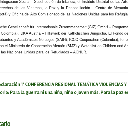
 Integración Social – Subdirección de Infancia, el Instituto Distrital de las A
Derechos de las Victimas, la Paz y la Reconciliación – Centro de Memori
gotá) y Oficina del Alto Comisionado de las Naciones Unidas para los Refu
sche Gesellschaft für Internationale Zusammenarbeit (GIZ) GmbH – Program
 Colombia», DKA Austria – Hilfswerk der Katholischen Jungscha, El Fondo de
studiantes y Académicos Noruegos (SAIH), ICCO Cooperation (Colombia), ter
con el Ministerio de Cooperación Alemán (BMZ) y Watchlist on Children and Ar
e las Naciones Unidas para los Refugiados – ACNUR.
declaración 1° CONFERENCIA REGIONAL TEMÁTICA VIOLENCIAS Y
rio: Para la guerra ni una niña, niño o joven más. Para la paz e
ario