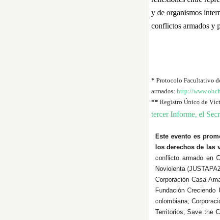
y de organismos intern
conflictos armados y 
*
Protocolo Facultativo de
armados:
http://www.ohch
**
Registro Único de Víc
tercer Informe, el Se
Este evento es promo
los derechos de
las
conflicto armado en 
Noviolenta (JUSTAPAZ)
Corporación Casa Amaz
Fundación Creciendo 
colombiana; Corporaci
Territorios; Save the 