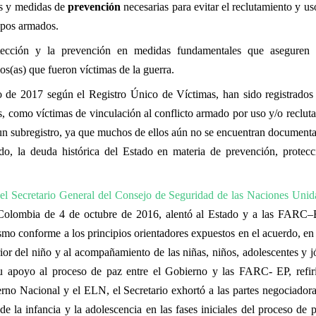
s y medidas de
prevención
necesarias para evitar el reclutamiento y u
upos armados.
tección y la prevención en medidas fundamentales que aseguren
os(as) que fueron víctimas de la guerra.
 de 2017 según el Registro Único de Víctimas, han sido registrados 
s, como víctimas de vinculación al conflicto armado por uso y/o recluta
 un subregistro, ya que muchos de ellos aún no se encuentran document
ido, la deuda histórica del Estado en materia de prevención, protec
 el Secretario General del Consejo de Seguridad de las Naciones Unid
Colombia de 4 de octubre de 2016, alentó al Estado y a las FARC–
mo conforme a los principios orientadores expuestos en el acuerdo, en 
erior del niño y al acompañamiento de las niñas, niños, adolescentes y
u apoyo al proceso de paz entre el Gobierno y las FARC- EP, refir
erno Nacional y el ELN, el Secretario exhortó a las partes negociadoras
de la infancia y la adolescencia en las fases iniciales del proceso de