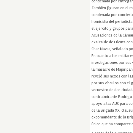
condenada por entregar 
También figuran en el m
condenada por concierto
homicidio del periodist
el ejército y grupos par
Acusaciones de la Cámar
exalcalde de Cúcuta con
Char Navas, señalado po
En cuanto a los militare
investigaciones por sus
la masacre de Mapiripán;
reveló sus nexos con la
por sus vínculos con el 
secuestro de dos ciudada
contralmirante Rodrigo 
apoyo a las AUC para co
de la Brigada XX, clausu
excomandante de la Briga
único que ha compareci