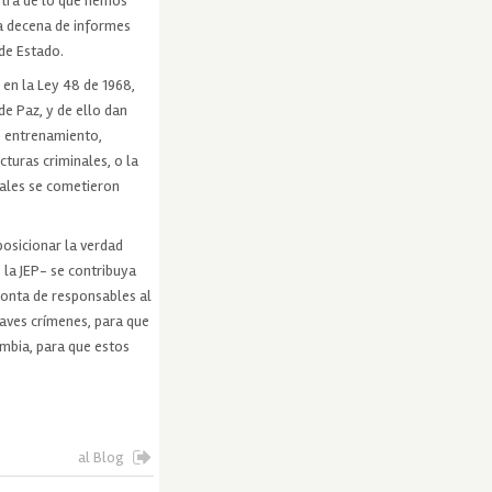
stra de lo que hemos
na decena de informes
 de Estado.
en la Ley 48 de 1968,
de Paz, y de ello dan
e entrenamiento,
turas criminales, o la
uales se cometieron
posicionar la verdad
 la JEP- se contribuya
ronta de responsables al
raves crímenes, para que
ombia, para que estos
al Blog