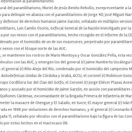
información al paramilitarismo.
ural del paramilitarismo, Muriel de Jesús Benito Rebollo, exrepresentante a l
 para delinquir en alianza con el paramilitarismo de Jorge 40; José Miguel Na
a y defensor de derechos humanos Jaime Garzón, señalado en múltiples versio
amilitares, Luis Camilo Osorio, exfiscal General de la Nación investigado por l
a por sus nexos con el paramilitarismo, hecho recogido en el informe de la C
denado por el homicidio de un de sus exasesores, perpetrado por paramilitare
r nexos con el bloque norte de las AUC.
s, se mantienen los rostros de Mario Montoya y Oscar González Peña, esta vez 
 vínculos con las AUC, y emergen los del general (r) Jaime Humberto Uscátegu
 el general (r) Rito Alejo del Río, condenado por el homicidio del campesino 
s Autodefensas Unidas de Córdoba y Urabá, ACCU, el coronel (r) Robinson Gonzá
grupo Cordillera Sur del Clan del Golfo; el Coronel (r) Jorge Eliécer Plazas Ac
nos y acusado por el homicidio de Jaime Garzón, en asocio con paramilitares d
Quiñones Cárdenas, excomandante de la Brigada Primera de Infantería de Mar
meter la masacre de Chengue y El Salado, en Sucre; El mayor general (r) Iván 
rada en 1998 por violaciones de derechos humanos, y el general (r) Leonardo B
da 11, señalado por vínculos con el paramilitarismo bajo la figura de las Conviv
do por estos hechos en el macrocaso 08.