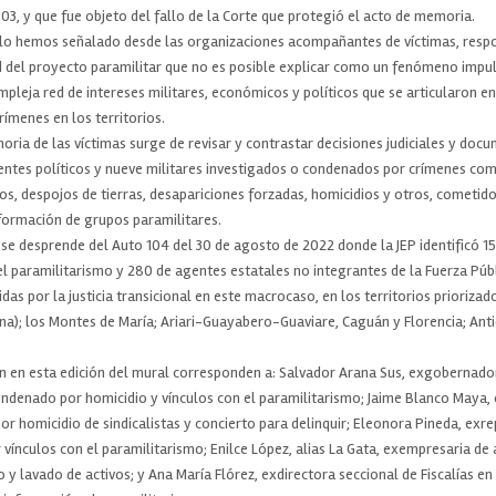
3, y que fue objeto del fallo de la Corte que protegió el acto de memoria.
lo hemos señalado desde las organizaciones acompañantes de víctimas, res
ad del proyecto paramilitar que no es posible explicar como un fenómeno impu
pleja red de intereses militares, económicos y políticos que se articularon en 
ímenes en los territorios.
ria de las víctimas surge de revisar y contrastar decisiones judiciales y docu
gentes políticos y nueve militares investigados o condenados por crímenes co
s, despojos de tierras, desapariciones forzadas, homicidios y otros, cometido
formación de grupos paramilitares.
 se desprende del Auto 104 del 30 de agosto de 2022 donde la JEP identificó 15
el paramilitarismo y 280 de agentes estatales no integrantes de la Fuerza Públ
das por la justicia transicional en este macrocaso, en los territorios prioriza
a); los Montes de María; Ariari-Guayabero-Guaviare, Caguán y Florencia; Ant
n en esta edición del mural corresponden a: Salvador Arana Sus, exgobernado
ndenado por homicidio y vínculos con el paramilitarismo; Jaime Blanco Maya,
homicidio de sindicalistas y concierto para delinquir; Eleonora Pineda, exr
ínculos con el paramilitarismo; Enilce López, alias La Gata, exempresaria de 
y lavado de activos; y Ana María Flórez, exdirectora seccional de Fiscalías en