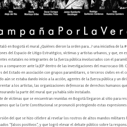
nstaló en Bogotá el mural ¿Quiénes dieron la orden para…? una iniciativa de 
nes del Espacio de Litigo Estratégico, víctimas y artistas urbanos, y que, en e
gentes estatales no integrantes de la fuerza pública involucrados con el parami
 a comparecer ante la JEP dentro de las investigaciones del macrocaso 08: 
es del Estado en asociación con grupos paramilitares, o terceros civiles en el 
 aún se estaba dando inicio a la acción, agentes de la fuerza pública y un diri
drentar a los artistas, las organizaciones defensoras de derechos humanos que 
ensurando la parte del mural que ya había sido instalado.
 de víctimas que se encuentran reunidas en Bogotá llegaron al sitio para resi
rdamos que la Corte Constitucional se pronunció protegiendo estas expresione
rsión del que se hizo célebre al revelar los rostros de altos mandos militare
dos “falsos positivos”, y que logró elevar el debate público sobre la respons