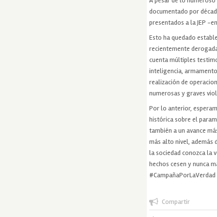
A pesar de lo numeroso 
documentado por décadas
presentados a la JEP -en
Esto ha quedado estable
recientemente derogada p
cuenta múltiples testimo
inteligencia, armamento 
realización de operacion
numerosas y graves vio
Por lo anterior, esperam
histórica sobre el param
también a un avance más
más alto nivel, además d
la sociedad conozca la v
hechos cesen y nunca má
#CampañaPorLaVerdad
Compartir