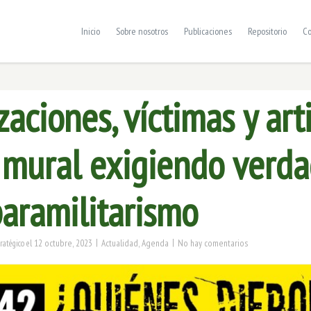
Inicio
Sobre nosotros
Publicaciones
Repositorio
Co
aciones, víctimas y art
 mural exigiendo verd
paramilitarismo
|
|
12 octubre, 2023
Actualidad
,
Agenda
No hay comentarios
tratégico
el