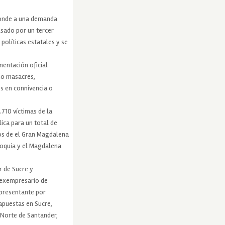
ponde a una demanda
lsado por un tercer
políticas estatales y se
mentación oficial
mo masacres,
s en connivencia o
.710 víctimas de la
ica para un total de
dos de el Gran Magdalena
ioquia y el Magdalena
r de Sucre y
 exempresario de
epresentante por
apuestas en Sucre,
 Norte de Santander,