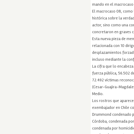
mando en el macrocaso 0
El macrocaso 08, como 
histórica sobre la verd
actor, sino como una com
concretaron en graves cr
Esta nueva pieza de memo
relacionada con 10 diri
desplazamientos forzado
incluso mediante la con
La cifra que lo encabeza
fuerza pública, 56.502 d
72.492 víctimas reconoci
(Cesar-Guajira-Magdalen
Medio.
Los rostros que aparece
exembajador en Chile co
Drummond condenado por 
Córdoba, condenada por v
condenada por homicidio 