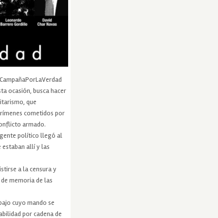
la #CampañaPorLaVerdad
sta ocasión, busca hacer
litarismo, que
Crímenes cometidos por
conflicto armado.
gente político llegó al
estaban allí y las
stirse a la censura y
s de memoria de las
s bajo cuyo mando se
abilidad por cadena de