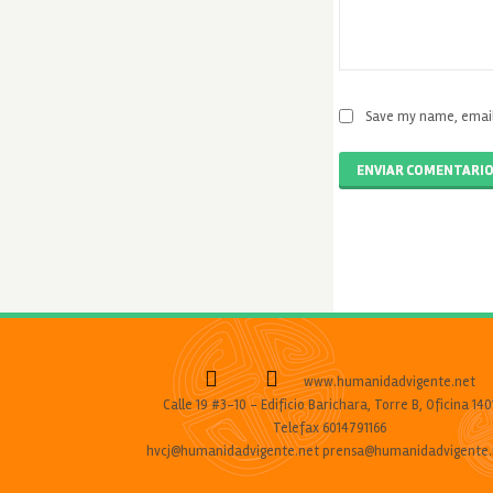
Save my name, email,
ENVIAR COMENTARI
www.humanidadvigente.net
Calle 19 #3-10 - Edificio Barichara, Torre B, Oficina 140
Telefax 6014791166
hvcj@humanidadvigente.net prensa@humanidadvigente.