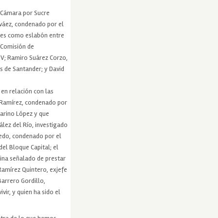
a Cámara por Sucre
rváez, condenado por el
nes como eslabón entre
a Comisión de
EV; Ramiro Suárez Corzo,
s de Santander; y David
en relación con las
i Ramírez, condenado por
Marino López y que
lez del Río, investigado
evedo, condenado por el
el Bloque Capital; el
ina señalado de prestar
Ramírez Quintero, exjefe
arrero Gordillo,
ir, y quien ha sido el