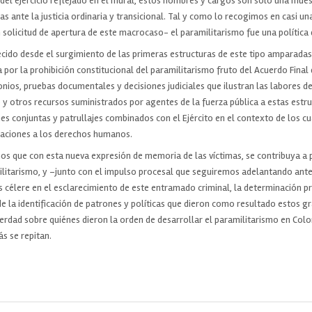
del ejercicio reflejado en el mural, estos nombres y cargos son solo una mue
 ante la justicia ordinaria y transicional. Tal y como lo recogimos en casi u
 solicitud de apertura de este macrocaso- el paramilitarismo fue una política
cido desde el surgimiento de las primeras estructuras de este tipo amparadas 
or la prohibición constitucional del paramilitarismo fruto del Acuerdo Final 
nios, pruebas documentales y decisiones judiciales que ilustran las labores d
y otros recursos suministrados por agentes de la fuerza pública a estas estruc
es conjuntas y patrullajes combinados con el Ejército en el contexto de los c
laciones a los derechos humanos.
os que con esta nueva expresión de memoria de las víctimas, se contribuya a 
ilitarismo, y –junto con el impulso procesal que seguiremos adelantando ante
 célere en el esclarecimiento de este entramado criminal, la determinación p
e la identificación de patrones y políticas que dieron como resultado estos g
erdad sobre quiénes dieron la orden de desarrollar el paramilitarismo en Col
s se repitan.