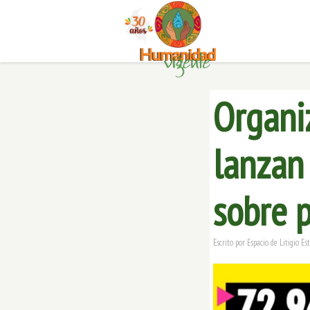
Organiz
lanzan
sobre 
Escrito por
Espacio de Litigio Es