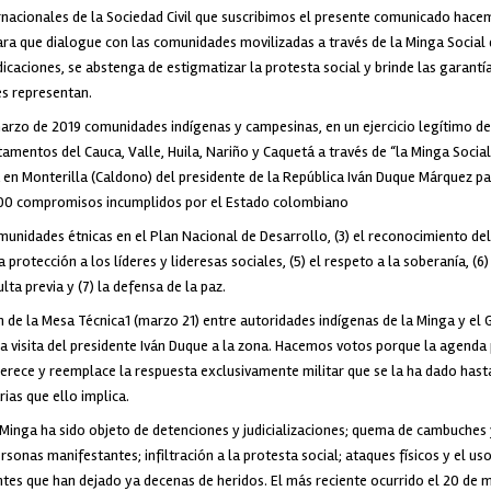
rnacionales de la Sociedad Civil que suscribimos el presente comunicado hace
ara que dialogue con las comunidades movilizadas a través de la Minga Social 
dicaciones, se abstenga de estigmatizar la protesta social y brinde las garantía
es representan.
arzo de 2019 comunidades indígenas y campesinas, en un ejercicio legítimo de 
amentos del Cauca, Valle, Huila, Nariño y Caquetá a través de “la Minga Socia
en Monterilla (Caldono) del presidente de la República Iván Duque Márquez pa
1300 compromisos incumplidos por el Estado colombiano
comunidades étnicas en el Plan Nacional de Desarrollo, (3) el reconocimiento 
a protección a los líderes y lideresas sociales, (5) el respeto a la soberanía, (6
lta previa y (7) la defensa de la paz.
 de la Mesa Técnica1 (marzo 21) entre autoridades indígenas de la Minga y el 
la visita del presidente Iván Duque a la zona. Hacemos votos porque la agenda
merece y reemplace la respuesta exclusivamente militar que se la ha dado has
ias que ello implica.
 Minga ha sido objeto de detenciones y judicializaciones; quema de cambuche
rsonas manifestantes; infiltración a la protesta social; ataques físicos y el u
tes que han dejado ya decenas de heridos. El más reciente ocurrido el 20 de m