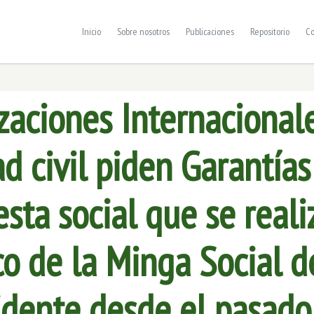
Inicio
Sobre nosotros
Publicaciones
Repositorio
Co
zaciones Internacionale
d civil piden Garantías
esta social que se reali
co de la Minga Social d
idente desde el pasado