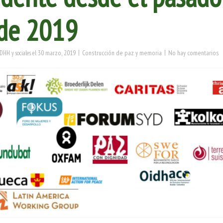
de 2019
|
|
30 marzo, 2019
Construcción de paz y memoria
No hay comentarios
DHH y sociales
el