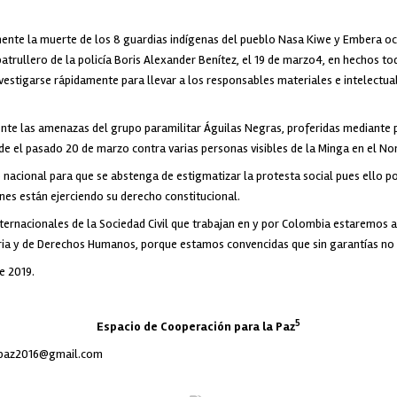
te la muerte de los 8 guardias indígenas del pueblo Nasa Kiwe y Embera ocu
atrullero de la policía Boris Alexander Benítez, el 19 de marzo4, en hechos tod
estigarse rápidamente para llevar a los responsables materiales e intelectua
e las amenazas del grupo paramilitar Águilas Negras, proferidas mediante 
de el pasado 20 de marzo contra varias personas visibles de la Minga en el Nor
nacional para que se abstenga de estigmatizar la protesta social pues ello po
enes están ejerciendo su derecho constitucional.
ernacionales de la Sociedad Civil que trabajan en y por Colombia estaremos a
ria y de Derechos Humanos, porque estamos convencidas que sin garantías no
e 2019.
5
Espacio de Cooperación para la Paz
paz2016@gmail.com