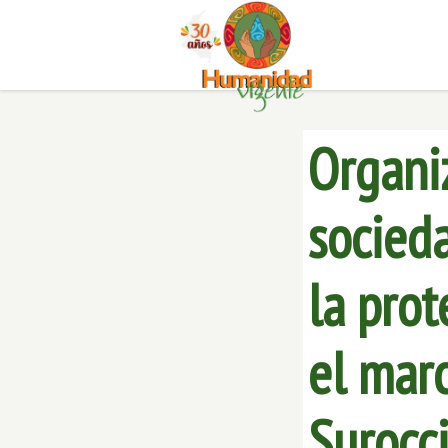
Organi
socieda
la prot
el mar
Surocc