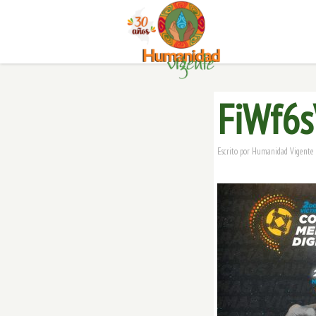
FiWf6
Escrito por
Humanidad Vigente