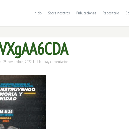
Inicio
Sobre nosotros
Publicaciones
Repositorio
Co
sVXgAA6CDA
|
|
25 noviembre, 2022
No hay comentarios
el