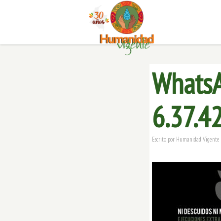
WhatsA
6.37.4
Escrito por
Humanidad Vigente