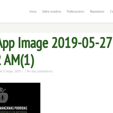
Inicio
Sobre nosotros
Publicaciones
Repositorio
Co
pp Image 2019-05-27
2 AM(1)
|
|
27 mayo, 2019
No hay comentarios
el