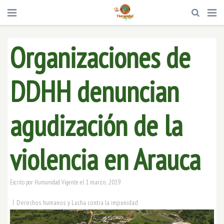
Organizaciones de
DDHH denuncian
agudización de la
violencia en Arauca
1 marzo, 2019
Escrito por
Humanidad Vigente
el
|
Derechos humanos y Lucha contra la impunidad