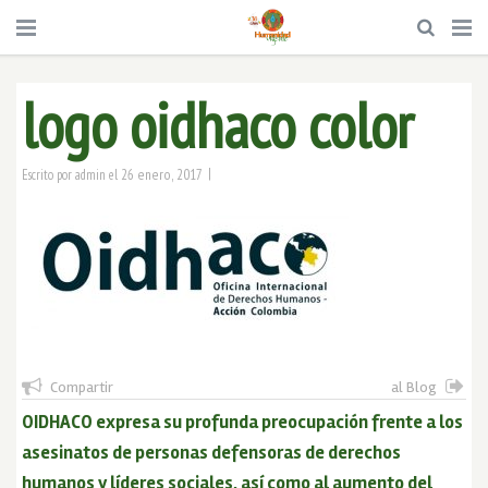
logo oidhaco color
|
26 enero, 2017
Escrito por
admin
el
Compartir
al Blog
OIDHACO expresa su profunda preocupación frente a los
asesinatos de personas defensoras de derechos
humanos y líderes sociales, así como al aumento del