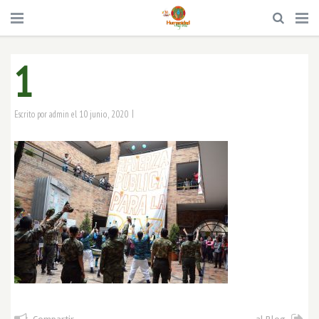
1
|
10 junio, 2020
Escrito por
admin
el